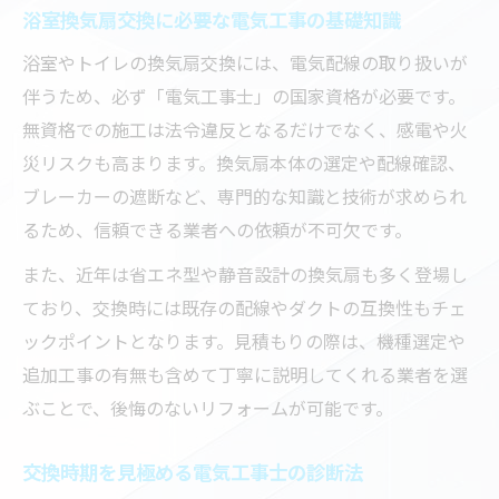
電気工事に伴う追加作業と費用の見極め方
浴室換気扇交換に必要な電気工事の基礎知識
総額を把握するための見積もりチェック法
浴室やトイレの換気扇交換には、電気配線の取り扱いが
電気工事見積もりで総額を正確に把握する
伴うため、必ず「電気工事士」の国家資格が必要です。
方法
無資格での施工は法令違反となるだけでなく、感電や火
災リスクも高まります。換気扇本体の選定や配線確認、
見積もり明細で分かる電気工事の費用ポイ
ブレーカーの遮断など、専門的な知識と技術が求められ
ント
るため、信頼できる業者への依頼が不可欠です。
電気工事の追加費用発生リスクを見抜くコ
ツ
また、近年は省エネ型や静音設計の換気扇も多く登場し
電気工事見積もり時の注意点と比較のポイ
ており、交換時には既存の配線やダクトの互換性もチェ
ント
ックポイントとなります。見積もりの際は、機種選定や
追加工事の有無も含めて丁寧に説明してくれる業者を選
安心して電気工事を依頼する見積もり確認
ぶことで、後悔のないリフォームが可能です。
術
交換時期を見極める電気工事士の診断法