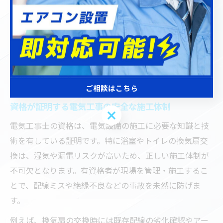
種電気工事士」や「第一種電気工事士」などの資格保有
を明記しているかを必ず確認しましょう。また、実際の
施工事例や口コミ評価も参考にすると、信頼性の高い業
者を見極めやすくなります。見積もりの際は、資格証の
提示や過去の実績説明を求めることで、より納得感のあ
る依頼が可能です。
ご相談はこちら
資格が証明する電気工事の安全な施工体制
ご相談はこちら
電気工事士の資格は、電気設備の施工に必要な知識と技
術を有している証明です。特に浴室やトイレの換気扇交
換は、湿気や漏電リスクが高いため、正しい施工体制が
不可欠となります。有資格者が現場を管理・施工するこ
とで、配線ミスや絶縁不良などの事故を未然に防げま
す。
例えば、換気扇の交換時には既存配線の劣化確認やアー