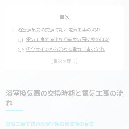
目次
浴室換気扇の交換時期と電気工事の流れ
電気工事で快適な浴室換気扇交換の目安
劣化サインから始める電気工事の流れ
浴室換気扇交換に必要な電気工事の基礎知
識
交換時期を見極める電気工事士の診断法
浴室換気扇の異音と電気工事の対応手順
浴室換気扇の交換時期と電気工事の流
トイレ換気扇不調を感じたら取るべき行動
れ
電気工事で解決するトイレ換気扇の不調対
策
電気工事で快適な浴室換気扇交換の目安
トイレ換気扇異音時の電気工事依頼ポイン