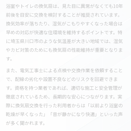
ト
浴室やトイレの換気扇は、見た目に異常がなくても10年
前後を目安に交換を検討することが推奨されています。
電気工事が必要なトイレ換気扇の症状とは
換気効率が落ちたり、湿気がこもりやすくなった場合は
トイレ換気扇トラブル時の電気工事の進め
早めの対応が快適な住環境を維持するポイントです。特
方
に埼玉県川口市のような気温差が大きい地域では、湿気
不調を感じたら電気工事士への相談が安心
やカビ対策のためにも換気扇の性能維持が重要となりま
資格保有業者による安心の施工ポイント
す。
電気工事士資格保有業者の選び方と安心感
また、電気工事士による点検や交換作業を依頼すること
資格が証明する電気工事の安全な施工体制
で、配線の劣化や設置不良などのリスクを回避できま
電気工事は資格保有業者へ依頼が安心の理
す。資格を持つ業者であれば、適切な施工と安全管理が
由
徹底されているため、長期的な安心につながります。実
国家資格による電気工事の信頼性と実績比
際に換気扇交換を行った利用者からは「以前より浴室の
較
乾燥が早くなった」「音が静かになり快適」といった声
電気工事で重視すべきプロの施工ポイント
が多く聞かれます。
川口市エリアで電気工事業者を探すコツ