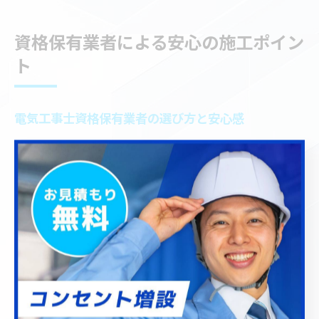
資格保有業者による安心の施工ポイン
ト
電気工事士資格保有業者の選び方と安心感
浴室やトイレの換気扇交換を依頼する際、最も重視すべ
きは電気工事士の国家資格を保有している業者かどうか
です。資格がある業者は、法令や安全基準に則った施工
が可能であり、事故やトラブルのリスクを大幅に下げる
ことができます。特に埼玉県川口市の地元密着型業者
は、迅速な対応やアフターサービスの面でも安心感が高
い傾向があります。
選定時には、業者のホームページや見積もり時に「第二