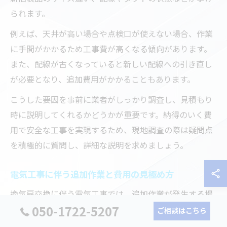
られます。
例えば、天井が高い場合や点検口が使えない場合、作業
に手間がかかるため工事費が高くなる傾向があります。
また、配線が古くなっていると新しい配線への引き直し
が必要となり、追加費用がかかることもあります。
こうした要因を事前に業者がしっかり調査し、見積もり
時に説明してくれるかどうかが重要です。納得のいく費
用で安全な工事を実現するため、現地調査の際は疑問点
を積極的に質問し、詳細な説明を求めましょう。
電気工事に伴う追加作業と費用の見極め方
換気扇交換に伴う電気工事では、追加作業が発生する場
050-1722-5207
合があります。主な追加作業には、配線の延長・新設、
ご相談はこちら
ダクトの補修・交換、天井開口部の拡張、スイッチやブ