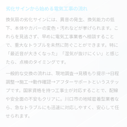
劣化サインから始める電気工事の流れ
電気工事業者選びで重視すべき比較ポイン
ト
換気扇の劣化サインには、異音の発生、換気能力の低
地元で信頼できる電気工事業者の見分け方
下、本体やカバーの変色・汚れなどが挙げられます。こ
れらを見逃さず、早めに電気工事業者へ相談すること
電気工事依頼時に役立つ業者探しのコツ
で、重大なトラブルを未然に防ぐことができます。特に
電気工事の即日対応業者を見つける手順
「最近音が大きくなった」「湿気が抜けにくい」と感じ
電気工事業者の実績と口コミを活用する方
たら、点検のタイミングです。
法
一般的な交換の流れは、現地調査→見積もり提示→日程
換気扇交換費用の内訳と追加工事の有無
調整→施工→動作確認→アフターサポートというステッ
電気工事で発生する換気扇交換費用の詳細
プです。国家資格を持つ工事士が対応することで、配線
追加工事費用を抑える電気工事のチェック
や安全面の不安もクリアに。川口市の地域密着型業者な
法
ら、急なトラブルにも迅速に対応しやすく、安心して任
電気工事費用と換気扇本体代の内訳を解説
せられます。
換気扇交換で電気工事費が変動する要因