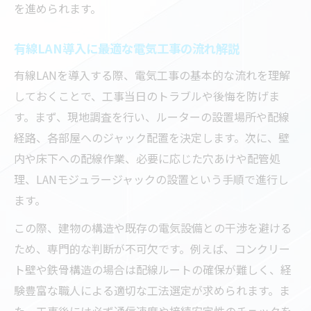
を進められます。
失敗しないLAN配線工事のコツを押さえる
電気工事でミスを防ぐLAN配線の基本手順
有線LAN導入に最適な電気工事の流れ解説
壁内配線で失敗しないための工事ポイント
有線LANを導入する際、電気工事の基本的な流れを理解
LANモジュラージャック設置成功のコツ
しておくことで、工事当日のトラブルや後悔を防げま
配線ルート設計と電気工事の重要性
す。まず、現地調査を行い、ルーターの設置場所や配線
通信トラブル回避のための工事方法
経路、各部屋へのジャック配置を決定します。次に、壁
専門技術で安全なネットワーク整備を叶える
内や床下への配線作業、必要に応じた穴あけや配管処
理、LANモジュラージャックの設置という手順で進行し
電気工事士の技で守るネットワークの安全
ます。
性
LAN配線とモジュラージャック施工の信頼性
この際、建物の構造や既存の電気設備との干渉を避ける
ため、専門的な判断が不可欠です。例えば、コンクリー
高品質な電気工事で快適な通信を実現
ト壁や鉄骨構造の場合は配線ルートの確保が難しく、経
専門工事がネットワークの安定化に不可欠
験豊富な職人による適切な工法選定が求められます。ま
LAN配線の安全対策と確実な工事技術
た、工事後には必ず通信速度や接続安定性のチェックを