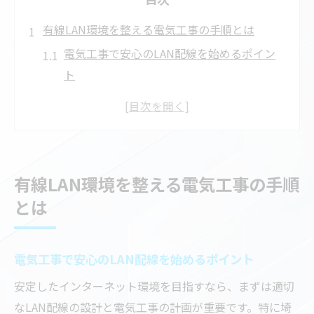
有線LAN環境を整える電気工事の手順とは
電気工事で安心のLAN配線を始めるポイン
ト
有線LAN導入に最適な電気工事の流れ解説
正確な配線で差が出る電気工事の実践方法
LAN配線工事前に押さえるべき基礎知識
信頼できる電気工事で通信環境を安定化
有線LAN環境を整える電気工事の手順
LAN配線で通信安定を実現する方法を紹介
とは
電気工事で叶える安定したLAN配線の工夫
配線設計と電気工事で通信トラブルを防ぐ
電気工事で安心のLAN配線を始めるポイント
LANモジュラージャック選びが安定の鍵
安定したインターネット環境を目指すなら、まずは適切
正しい電気工事で速度低下を未然に防止
なLAN配線の設計と電気工事の計画が重要です。特に埼
有線LAN配線で快適なネットワーク構築