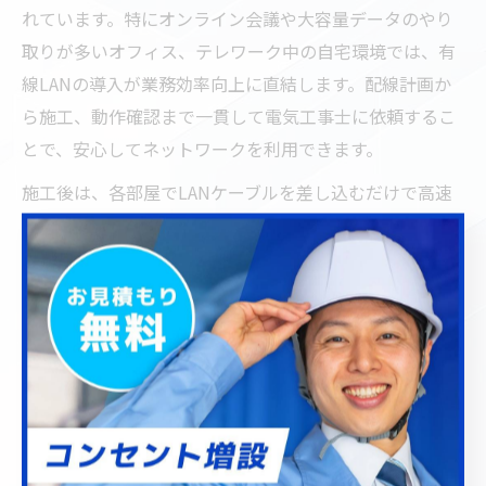
れています。特にオンライン会議や大容量データのやり
取りが多いオフィス、テレワーク中の自宅環境では、有
線LANの導入が業務効率向上に直結します。配線計画か
ら施工、動作確認まで一貫して電気工事士に依頼するこ
とで、安心してネットワークを利用できます。
施工後は、各部屋でLANケーブルを差し込むだけで高速
通信が可能となり、Wi-Fiの電波干渉や途切れといったト
ラブルも激減します。利用者からは「オンライン会議が
途切れなくなった」「動画配信やファイル転送がスムー
ズに行えるようになった」といった声も多く聞かれま
す。初心者から経験者まで、快適なネットワーク構築を
目指すなら、有線LAN配線とプロの電気工事の組み合わ
せが最良の選択肢です。