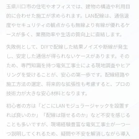
玉県川口市の住宅やオフィスでは、建物の構造や利用目
LANモジュラージャック設置の注意点まとめ
的に合わせた施工が求められます。LAN配線は、通信速
電気工事で安全にモジュラージャック設置
度やセキュリティの観点からも無線より有線が優れるケ
LANモジュラージャック配線時の重要ポイン
ースが多く、業務効率や生活の質向上に直結します。
ト
失敗例として、DIYで配線した結果ノイズや断線が発生
誤配線を防ぐ電気工事士のプロ技術とは
し、安定した通信が得られないケースがあります。その
ジャック設置で失敗しないための工事手順
ため、専門知識を持つ電気工事士による現地調査やヒア
電気工事で守るべき施工品質の基準
リングを受けることが、安心の第一歩です。配線経路や
DIYでのLAN工事とプロ依頼の違いを解説
施工方法の選定、将来的な拡張性も考慮すると、プロの
技術力が大きな安心材料となります。
DIY電気工事と業者依頼の利点と難点比較
LAN配線DIYのリスクと安全対策のポイント
初心者の方は「どこにLANモジュラージャックを設置す
プロによる電気工事が選ばれる理由を解説
れば良いのか」「配線は隠せるのか」など不安を感じる
ことも多いですが、現場経験豊富な電気工事士が一つ一
DIYと専門工事の仕上がりの違いを知る
つ説明してくれるため、疑問や不安を解消しながら導入
難易度が高いLAN配線は専門知識が重要