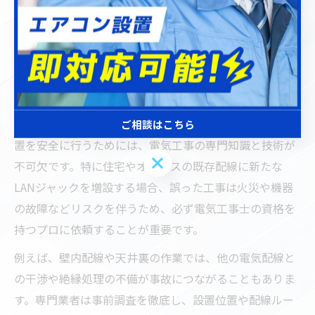
LANモジュラージャック設置の注意点
まとめ
電気工事で安全にモジュラージャック設置
埼玉県川口市でのLAN配線やLANモジュラージャック設
ご相談はこちら
置を安全に行うためには、電気工事の専門知識と技術が
ご相談はこちら
不可欠です。特に住宅やオフィスの既存配線に新たな
LANジャックを増設する場合、誤った工事は火災や機器
の故障などリスクを伴うため、必ず電気工事士の資格を
持つプロに依頼することが重要です。
例えば、壁内配線や天井裏の作業では、他の電気配線と
の干渉や絶縁処理の不備が事故につながることもありま
す。専門業者は事前調査を徹底し、設置位置や配線ルー