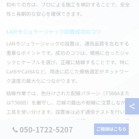
初めての方は、プロによる施工を検討することで、安全
性と長期的な安心を確保できます。
LANモジュラージャック設置成功のコツ
LANモジュラージャックの設置は、通信品質を左右する
重要なポイントです。成功のコツは、規格に合ったジャ
ックとケーブルを選び、正確に結線することです。特に
Cat6やCat6Aなど、用途に応じた規格選定がネットワー
ク速度の最大化につながります。
結線作業では、色分けされた配線パターン（T568Aまた
はT568B）を厳守し、芯線の露出や断線に注意しながら
工具を使い分けます。設置後は必ず通信テストを行い、
安定したデータ転送ができるか確認します。川口市の電
050-1722-5207
ご相談はこちら
気工事業者では、経験豊富なスタッフが最新の規格と工