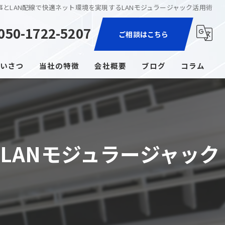
事とLAN配線で快適ネット環境を実現するLANモジュラージャック活用術
050-1722-5207
ご相談はこちら
いさつ
当社の特徴
会社概要
ブログ
コラム
家電取付
エアコン
LANモジュラージャック
コンセント増設
照明
ブレーカー交換