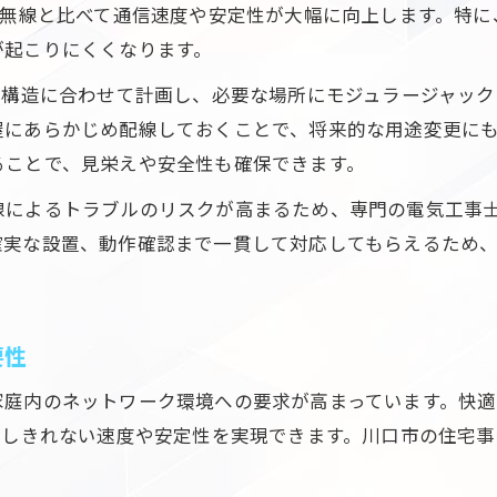
LANモジュラージャック設置前の電気工事の注意点
、無線と比べて通信速度や安定性が大幅に向上します。特
有線LAN導入なら押さえたい配線工事のポイント
が起こりにくくなります。
電気工事で叶える有線LAN配線の最適化
の構造に合わせて計画し、必要な場所にモジュラージャッ
有線LAN配線と電気工事の失敗しない進め方
屋にあらかじめ配線しておくことで、将来的な用途変更に
電気工事が支える有線LANの信頼性向上策
ることで、見栄えや安全性も確保できます。
配線工事における電気工事の役割と重要点
線によるトラブルのリスクが高まるため、専門の電気工事
有線LAN導入時の電気工事で安心ネット環境
確実な設置、動作確認まで一貫して対応してもらえるため
DIY志向にも適した電気工事と配線の基本知識
DIYで挑戦するLAN配線と電気工事の基本
要性
電気工事をDIYで行う際の注意ポイント
DIY配線時に役立つ電気工事のコツ紹介
庭内のネットワーク環境への要求が高まっています。快適
DIY志向者向け電気工事と配線の基礎講座
ーしきれない速度や安定性を実現できます。川口市の住宅
電気工事とLAN配線DIYで押さえるポイント