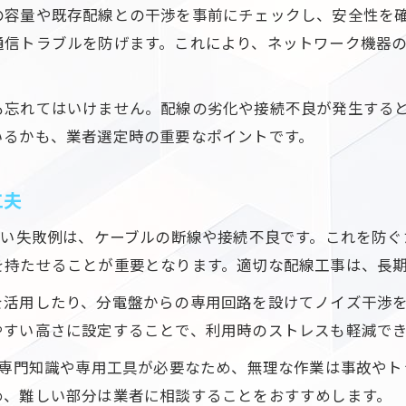
LANモジュラージャック選びが変える通信の安定感
の容量や既存配線との干渉を事前にチェックし、安全性を
通信トラブルを防げます。これにより、ネットワーク機器
電気工事で強化するLANモジュラージャックの安定
通信品質を左右するLANモジュラージャックと電気
最適なLANモジュラージャック選びと電気工事の関
も忘れてはいけません。配線の劣化や接続不良が発生する
いるかも、業者選定時の重要なポイントです。
電気工事が実現する安定した通信環境のコツ
LANモジュラージャック選定と電気工事の実践法
工夫
効率よく進めるLAN配線計画と電気工事の流れ
電気工事の流れとLAN配線計画の立て方
多い失敗例は、ケーブルの断線や接続不良です。これを防
ご相談はこちら
ご相談はこちら
を持たせることが重要となります。適切な配線工事は、長
効率的なLAN配線には電気工事の知識が必須
電気工事を取り入れたLAN配線の進め方
を活用したり、分電盤からの専用回路を設けてノイズ干渉
LAN配線計画と電気工事のスムーズな進行術
やすい高さに設定することで、利用時のストレスも軽減で
電気工事の段取りで決まるLAN配線の効率性
、専門知識や専用工具が必要なため、無理な作業は事故や
め、難しい部分は業者に相談することをおすすめします。