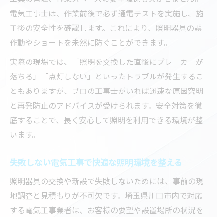
照明の交換依頼なら電気工事士に相談を
電気工事士は、作業前後で必ず通電テストを実施し、施
工後の安全性を確認します。これにより、照明器具の誤
照明器具交換時は電気工事士への相談が安
作動やショートを未然に防ぐことができます。
心
電気工事士が提案する照明交換の最適プラ
実際の現場では、「照明を交換した直後にブレーカーが
ン
落ちる」「点灯しない」といったトラブルが発生するこ
照明器具の種類別に適した電気工事士の選
ともありますが、プロの工事士がいれば迅速な原因究明
び方
と再発防止のアドバイスが受けられます。安全対策を徹
底することで、長く安心して照明を利用できる環境が整
電気工事士に相談するメリットと安心ポイ
います。
ント
照明交換依頼時に役立つ電気工事士の知識
失敗しない電気工事で快適な照明環境を整える
失敗しない照明工事の選び方と注意点
照明器具の交換や新設で失敗しないためには、事前の現
電気工事で失敗しない照明工事の選び方と
地調査と見積もりが不可欠です。埼玉県川口市内で対応
は
する電気工事業者は、お客様の要望や設置場所の状況を
照明器具工事で注意すべき電気工事のポイ