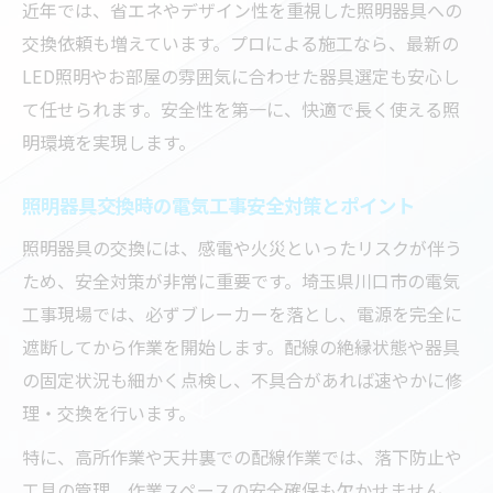
近年では、省エネやデザイン性を重視した照明器具への
介
交換依頼も増えています。プロによる施工なら、最新の
緊急時も安心な電気工事サポートの選び方
LED照明やお部屋の雰囲気に合わせた器具選定も安心し
電気工事の迅速対応で照明トラブルを解決
て任せられます。安全性を第一に、快適で長く使える照
照明器具交換トラブル時の電気工事士の対
明環境を実現します。
応例
安全重視の照明設置で快適な毎日へ
照明器具交換時の電気工事安全対策とポイント
電気工事で安全重視の照明器具設置を実現
照明器具の交換には、感電や火災といったリスクが伴う
照明器具の安全設置に必要な電気工事対策
ため、安全対策が非常に重要です。埼玉県川口市の電気
電気工事士が守る照明設置時の安全ポイン
工事現場では、必ずブレーカーを落とし、電源を完全に
ト
遮断してから作業を開始します。配線の絶縁状態や器具
快適な毎日を支える安全な電気工事の実践
の固定状況も細かく点検し、不具合があれば速やかに修
法
理・交換を行います。
電気工事で実現する照明器具の安全性向上
特に、高所作業や天井裏での配線作業では、落下防止や
策
工具の管理、作業スペースの安全確保も欠かせません。