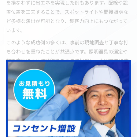
を損なわずに省エネを実現した例もあります。配線や設
置位置を工夫することで、スポットライトや間接照明な
ど多様な演出が可能となり、集客力向上にもつながって
います。
このような成功例の多くは、事前の現地調査と丁寧な打
ち合わせを重ねたことが共通点です。照明器具の選定や
施工内容について納得できるまで相談し、専門業者に依
頼することが満足度の高い省エネ照明導入につながりま
す。
省エネ照明導入で電気工事が果たす役割とは
省エネ照明導入において、電気工事は単なる設置作業だ
けでなく、安全性と機能性を確保する重要な役割を担っ
ています。特に川口市のような住宅密集地では、配線の
劣化や分電盤の容量不足など、見落としがちなリスクに