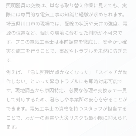
解説
照明器具の交換は、単なる取り替え作業に見えても、実
省エネ照明を導入する電気工事実例紹介
際には専門的な電気工事の知識と経験が求められます。
電気工事で実現する省エネ照明導入の事例
埼玉県川口市の現場では、配線の状況や天井の強度、電
集
源の位置など、個別の環境に合わせた判断が不可欠で
照明器具を省エネ化する電気工事の実体験
す。プロの電気工事士は事前調査を徹底し、安全かつ確
実な施工を行うことで、事故やトラブルを未然に防ぎま
省エネ照明導入時に知りたい電気工事の工
す。
夫
電気工事によるLED照明器具設置の成功例
例えば、「急に照明が点かなくなった」「スイッチが動
作しない」といった緊急トラブルにも即時対応可能で
省エネ照明導入で電気工事が果たす役割と
す。現地調査から原因特定、必要な修理や交換まで一貫
は
して対応するため、暮らしや事業所の安心を守ることが
トラブル時も頼れる電気工事サポート
できます。電気工事士の資格を持つスタッフが担当する
電気工事のトラブル時に頼れるサポート体
ことで、万が一の漏電や火災リスクも最小限に抑えられ
制
ます。
照明器具不調時の電気工事対応ポイント紹