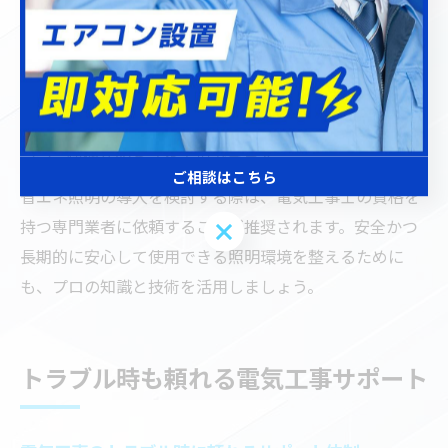
も対応しなければなりません。
また、適切な電気工事によって、照明器具本来の性能を
最大限に引き出すことができます。例えば、照度計算や
配線設計を専門家が行うことで、無駄な電力消費を抑え
つつ、快適な明るさを実現できます。
ご相談はこちら
省エネ照明の導入を検討する際は、電気工事士の資格を
持つ専門業者に依頼することが推奨されます。安全かつ
ご相談はこちら
長期的に安心して使用できる照明環境を整えるために
も、プロの知識と技術を活用しましょう。
トラブル時も頼れる電気工事サポート