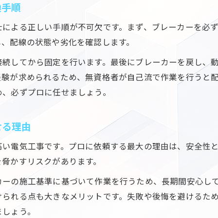
換手順
口コミで見極める電気工事士の信頼性
電気工事依頼前に口コミで評判を徹底チェック
士による正しい手順が不可欠です。まず、ブレーカーを必
信頼できる電気工事士の特徴を口コミから学ぶ
し、配線の状態や劣化を確認します。
換気扇110番口コミで見える電気工事士の対応力
接続してから固定を行います。最後にブレーカーを戻し、
口コミ活用で電気工事の失敗リスクを減らす方法
経験が求められるため、無資格者が自己流で作業を行うと
電気工事の安心依頼は利用者の声も参考に
め、必ずプロに任せましょう。
費用相場と納得の電気工事ポイント解説
せる理由
電気工事で浴室換気扇交換の費用相場を知る
ご相談はこちら
ご相談はこちら
電気工事依頼時の適正価格と見積もりの見方
高い電気工事です。プロに依頼する最大の理由は、安全性
換気扇110番価格も参考に電気工事費用を比較
を脅かすリスクがあります。
納得できる電気工事の費用明細ポイント紹介
カーの施工基準に基づいて作業を行うため、長期間安心し
電気工事費用の内訳や相場を分かりやすく解説
けられる点も大きなメリットです。失敗や後悔を避けるた
ましょう。