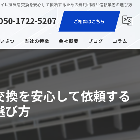
トイレ換気扇交換を安心して依頼するための費用相場と信頼業者の選び方
050-1722-5207
ご相談はこちら
いさつ
当社の特徴
会社概要
ブログ
コラム
家電取付
エアコン
交換を安心して依頼する
コンセント増設
選び方
照明
ブレーカー交換