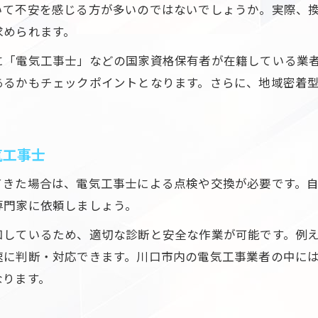
電気工事の追加費用を防ぐ事前確認の重要性
いて不安を感じる方が多いのではないでしょうか。実際、
換気扇の異音や故障時に知りたい選択肢
求められます。
換気扇異音時は電気工事のプロに点検相談を
に「電気工事士」などの国家資格保有者が在籍している業
故障換気扇の交換は電気工事士へ依頼が安心
あるかもチェックポイントとなります。さらに、地域密着
電気工事で換気扇トラブルを迅速に解決する方法
。
電気工事士が教える換気扇交換のタイミング
気工事士
換気扇故障時の電気工事業者選びのポイント
追加料金を避ける電気工事依頼の注意点
てきた場合は、電気工事士による点検や交換が必要です。
電気工事で追加料金を防ぐ見積もり確認法
専門家に依頼しましょう。
電気工事依頼時に明細書を必ずチェックしよう
知しているため、適切な診断と安全な作業が可能です。例
換気扇交換で追加費用が発生しない依頼方法
速に判断・対応できます。川口市内の電気工事業者の中に
電気工事士選びは総額表示や説明の丁寧さ重視
なります。
換気扇110番価格や見積もり明朗さの比較術