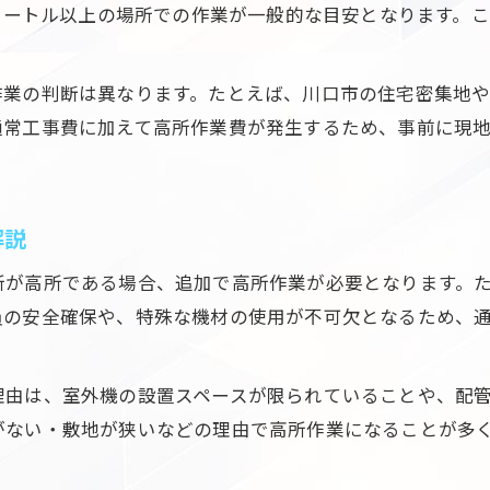
追加費用が発生する電気工事の具体例
5メートル以上の場所での作業が一般的な目安となります。
川口市で電気工事を依頼する際の注意点
川口市で信頼できる電気工事業者を選ぶコツ
作業の判断は異なります。たとえば、川口市の住宅密集地
エアコン取り付け時の現地調査と申告事項
通常工事費に加えて高所作業費が発生するため、事前に現
電気工事依頼前に確認すべき対応範囲とは
川口市でエアコン補助金が使える条件を解説
解説
見積もり時に比較したい業者の対応内容
納得できる見積もりを得るための確認ポイント
所が高所である場合、追加で高所作業が必要となります。た
電気工事の見積もり内訳を細かくチェック
員の安全確保や、特殊な機材の使用が不可欠となるため、
高所作業費や追加料金の確認方法とは
エアコン工事の納得ポイントと費用の透明性
理由は、室外機の設置スペースが限られていることや、配
川口市で見積もり依頼時の注意すべき点
がない・敷地が狭いなどの理由で高所作業になることが多
良心的な電気工事業者の見積もり特徴を解説