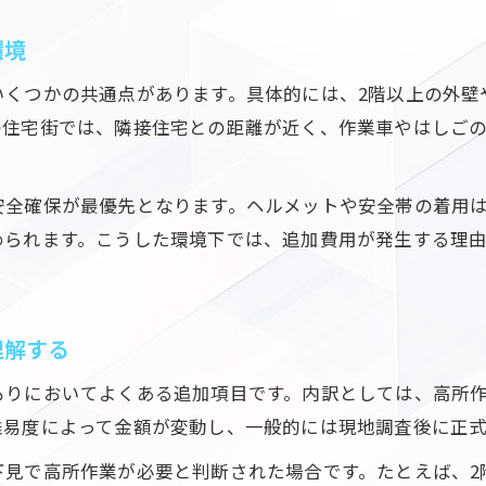
断られやすいエアコン取付条件と回避策を解説
環境
電気工事で断られる主なエアコン取付条件とは
家電量販店で工事を断られないための工夫
いくつかの共通点があります。具体的には、2階以上の外壁
の住宅街では、隣接住宅との距離が近く、作業車やはしご
高所作業で取付不可となるケースを紹介
事前申告で回避できる電気工事トラブル例
川口市でエアコン工事を断られない依頼方法
安全確保が最優先となります。ヘルメットや安全帯の着用
められます。こうした環境下では、追加費用が発生する理
安全基準を満たす高所エアコン工事のコツ
高所作業の電気工事で守るべき安全基準
ご相談はこちら
ご相談はこちら
エアコン取り付け時のフルハーネス活用方法
理解する
安全確保のための作業スペースと準備ポイント
もりにおいてよくある追加項目です。内訳としては、高所
電気工事業者選びで重視したい安全対策
難易度によって金額が変動し、一般的には現地調査後に正
高所作業車利用時の注意点と安全確認項目
下見で高所作業が必要と判断された場合です。たとえば、2