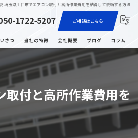
説 埼玉県川口市でエアコン取付と高所作業費用を納得して依頼する方法
050-1722-5207
ご相談はこちら
いさつ
当社の特徴
会社概要
ブログ
コラム
家電取付
エアコン
ン取付と高所作業費用を
コンセント増設
照明
ブレーカー交換