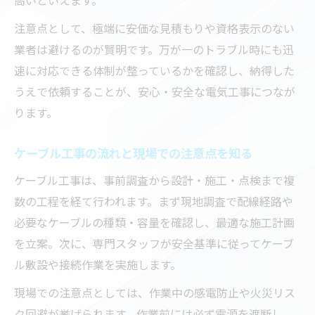
業務用設備にも対応した電気工事の実績
注意点として、極端に安価な見積もりや資格表示のない
家庭用工事で求められる安全基準とケーブ
業者は避けるのが賢明です。万が一のトラブル時にも迅
ル選び
速に対応できる体制が整っているかを確認し、納得した
うえで依頼することが、安心・安全な電気工事につなが
特高工事や変電所工事への柔軟な対応力と
ります。
は
谷川電機製作所代理店の強みを活かした施
ケーブル工事の流れと現場での注意点を知る
工
ケーブル工事は、事前調査から設計・施工・点検まで複
安心して任せられる電気工事業者選びのコツ
数の工程を経て行われます。まず現地調査で配線経路や
電気工事業者選びで後悔しないポイント
必要なケーブルの種類・容量を確認し、最適な施工計画
信頼できる業者の見極め方と比較基準
を立案。次に、専門スタッフが安全基準に従ってケーブ
特別高圧工事会社の選択で重視すべき事項
ル敷設や接続作業を実施します。
谷川電機製作所代理店と直接相談するメリ
現場での注意点としては、作業中の感電防止や火災リス
ット
ク回避が挙げられます。作業前には必ず電源を遮断し、