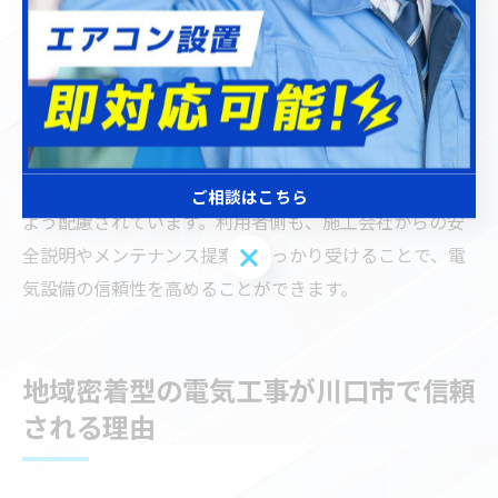
の受変電設備では、外部からの衝撃や熱にも強い構造の
ケーブルが選ばれます。谷川電機製作所や鈴木電設株式
会社など、川口市近隣の実績あるメーカーの製品も多く
使われています。
施工後も、定期的なメンテナンスや点検によりケーブル
の劣化や損傷を早期に発見し、長期間安全に運用できる
ご相談はこちら
よう配慮されています。利用者側も、施工会社からの安
ご相談はこちら
全説明やメンテナンス提案をしっかり受けることで、電
気設備の信頼性を高めることができます。
地域密着型の電気工事が川口市で信頼
される理由