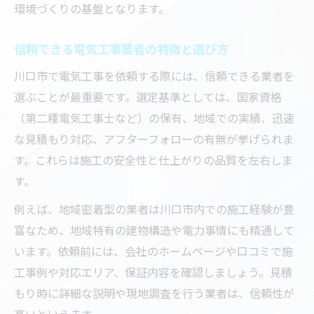
環境づくりの基盤となります。
谷川電機製作所など専門業者の信頼性を比
較
信頼できる電気工事業者の特徴と選び方
口コミで選ばれる電気工事業者の特徴を解
川口市で電気工事を依頼する際には、信頼できる業者を
説
選ぶことが最重要です。選定基準としては、国家資格
トラブル解決に役立つ電気工事の流れと注意点
（第二種電気工事士など）の保有、地域での実績、迅速
電気工事でよくあるトラブルとその対処法
な見積もり対応、アフターフォローの有無が挙げられま
依頼から完了までの電気工事一連の流れ
す。これらは施工の安全性と仕上がりの品質を左右しま
鈴木電設株式会社に学ぶ電気工事の注意点
す。
電気工事中に確認すべき安全管理ポイント
例えば、地域密着型の業者は川口市内での施工経験が豊
特別高圧工事会社のトラブル防止策を知る
富なため、地域特有の建物構造や電力事情にも精通して
家庭用から業務用まで幅広いケーブル工事の実
います。依頼前には、会社のホームページや口コミで施
力
工事例や対応エリア、保証内容を確認しましょう。見積
電気工事のプロが実践するケーブル施工技
もり時に詳細な説明や現地調査を行う業者は、信頼性が
術
高いといえます。