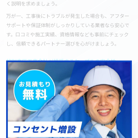
く説明を求めましょう。
万が一、工事後にトラブルが発生した場合も、アフター
サポートや保証体制がしっかりしている業者なら安心で
す。口コミや施工実績、資格情報なども事前にチェック
し、信頼できるパートナー選びを心がけましょう。
特別高圧工事会社が推奨するケーブルの安全性
特別高圧工事を手掛ける専門会社では、ケーブルの安全
性を最重要視しています。具体的には、JIS規格や電気設
備技術基準など公的な基準に適合した製品を使用し、定
期的な検査・試験を徹底することで、事故や故障のリス
クを最小限に抑えています。
推奨されるケーブルは、絶縁性能や耐火性、難燃性に優
れたものが中心です。たとえば変電所工事や大規模施設