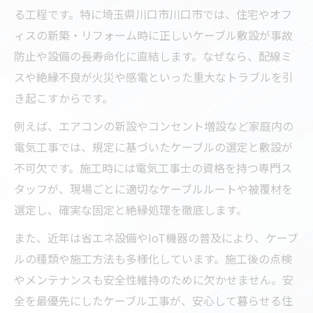
施工内容に合わせた最適なケーブル工事と
る工程です。特に埼玉県川口市川口市では、住宅やオフ
は
ィスの新築・リフォーム時に正しいケーブル敷設が事故
防止や設備の長寿命化に直結します。なぜなら、配線ミ
特高工事にも役立つケーブルの種類と特徴
スや絶縁不良が火災や感電といった重大なトラブルを引
電気工事業者に相談したいケーブルの選択
き起こすからです。
方法
特別高圧工事会社が推奨するケーブルの安
例えば、エアコンの新設やコンセント増設など家庭内の
全性
電気工事では、規定に基づいたケーブルの選定と敷設が
不可欠です。施工時には電気工事士の資格を持つ専門ス
地域密着型の電気工事が川口市で信頼される理
タッフが、現場ごとに適切なケーブルルートや被覆材を
由
選定し、確実な固定と絶縁処理を徹底します。
地域密着型電気工事が安心感を生む理由
また、近年は省エネ設備やIoT機器の普及により、ケーブ
電気工事の迅速対応とアフターサービスの
ルの種類や施工方法も多様化しています。施工後の点検
強み
やメンテナンスも安全性維持のために欠かせません。安
地元企業の電気工事ならではの施工実績と
全を最優先にしたケーブル工事が、安心して暮らせる住
は