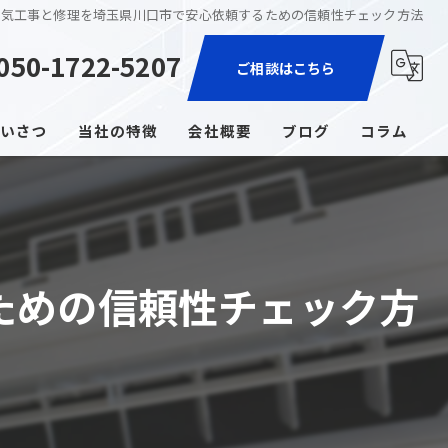
電気工事と修理を埼玉県川口市で安心依頼するための信頼性チェック方法
050-1722-5207
ご相談はこちら
いさつ
当社の特徴
会社概要
ブログ
コラム
家電取付
エアコン
ための信頼性チェック方
コンセント増設
照明
ブレーカー交換