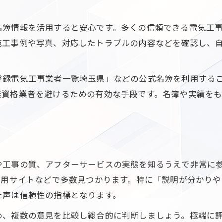
トラブル時に頼れる電気工事の特徴とは
電気工事のトラブル対応力を比較する方法
名簿情報を活用すると安心です。多くの信頼できる電気工
川口市の電気修理で重視すべきポイント
施工事例や写真、対応したトラブルの内容などを確認し、
実際の故障例から見る電気工事業者の対応
安心できる電気工事はアフターケアが充実
登録電気工事業者一覧埼玉県」などの公式名簿を利用する
トラブル時の見積もり対応の丁寧さが重要
無資格業者を避けるための有効な手段です。名簿や実績を
実績や名簿から分かる業者の信頼度
電気工事業者の名簿情報で信頼度を確認
ご相談はこちら
ご相談はこちら
実績豊富な電気工事が安心につながる理由
登録業者一覧を活用した電気工事選び
や工事の質、アフターサービスの実態を知るうえで非常に
専用サイトなどで多数見つかります。特に「説明が分かり
川口市の電気工事実績で安心感を得る
た声は信頼性の指標となります。
名簿掲載の有無で業者の信頼性を判断
め、複数の意見を比較し総合的に判断しましょう。極端に