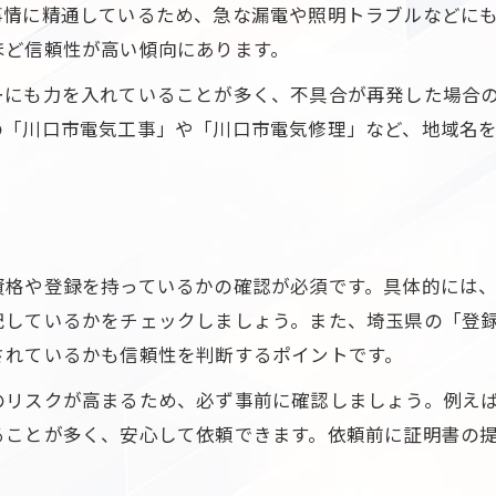
アフターサポートに強い電気工事業者を選ぶ
事情に精通しているため、急な漏電や照明トラブルなどに
電気工事を頼むなら資格の確認が必須
ほど信頼性が高い傾向にあります。
電気工事士資格が信頼の証となる理由
ーにも力を入れていることが多く、不具合が再発した場合
埼玉県電気工事工業組合の名簿活用法
の「川口市電気工事」や「川口市電気修理」など、地域名
無資格業者を避ける電気工事依頼のコツ
川口支部名簿で業者の実績を調べる方法
資格手当や認証制度で業者の安心感を知る
迅速対応に強い業者選びのポイント
資格や登録を持っているかの確認が必須です。具体的には
川口市で電気工事の迅速対応が選ばれる理由
記しているかをチェックしましょう。また、埼玉県の「登
されているかも信頼性を判断するポイントです。
電気工事業者の即日対応力を見極める方法
緊急修理にも強い電気工事会社の特徴
のリスクが高まるため、必ず事前に確認しましょう。例え
電話相談で分かる業者の対応スピード
ることが多く、安心して依頼できます。依頼前に証明書の
地域密着型の電気工事業者が安心な訳