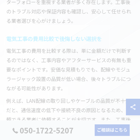
ターフォローを重視する業者が多く存在します。工事後
のトラブル対応や保証内容も確認し、安心して任せられ
る業者選びを心がけましょう。
電気工事の費用比較で後悔しない選択を
電気工事の費用を比較する際は、単に金額だけで判断す
るのではなく、工事内容やアフターサービスの有無も重
要なポイントです。安価な見積もりでも、配線やモジュ
ラージャック設置の品質が低い場合、後々トラブルにつ
ながる可能性があります。
例えば、LAN配線の取り回しやケーブルの品質が不十分
だと、通信速度の低下や接続不良の原因となるため、信
頼できる業者に依頼することが大切です。また、工事後
050-1722-5207
の点検や万が一の修理対応も費用に含まれているか確認
ご相談はこちら
しましょう。