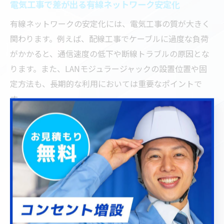
電気工事で差が出る有線ネットワーク安定化
有線ネットワークの安定化には、電気工事の質が大きく
関わります。例えば、配線工事でケーブルに過度な負荷
がかかると、通信速度の低下や断線トラブルの原因とな
ります。また、LANモジュラージャックの設置位置や固
定方法も、長期的な利用においては重要なポイントで
す。
川口市内での施工事例では、見た目の美しさだけでな
く、将来的な増設や修理を見据えた配線設計が評価され
ています。ユーザーからは「配線トラブルが減った」
「通信が安定した」といった声も多く、専門業者による
丁寧な工事が快適なネットワーク環境の実現に直結して
います。施工後は必ず動作確認を行い、万一のトラブル
に備えたアフターフォローも確認しましょう。