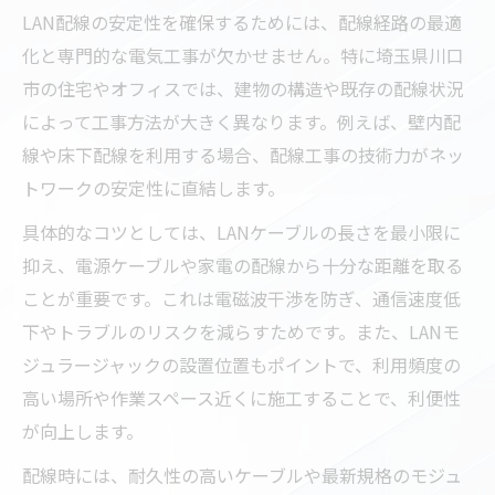
LAN配線の安定性を確保するためには、配線経路の最適
初心者でも分かる電気工事と有線配線の基
化と専門的な電気工事が欠かせません。特に埼玉県川口
礎
市の住宅やオフィスでは、建物の構造や既存の配線状況
電気工事士が語る有線ネット構築の秘訣
によって工事方法が大きく異なります。例えば、壁内配
電気工事で差が出る有線ネットワーク安定
線や床下配線を利用する場合、配線工事の技術力がネッ
化
トワークの安定性に直結します。
LANモジュラージャック設置の盲点と対策
具体的なコツとしては、LANケーブルの長さを最小限に
電気工事で見落としがちなLANモジュラー
抑え、電源ケーブルや家電の配線から十分な距離を取る
ジャック設置
ことが重要です。これは電磁波干渉を防ぎ、通信速度低
LANモジュラージャック設置時の電気工事注
下やトラブルのリスクを減らすためです。また、LANモ
意点
ジュラージャックの設置位置もポイントで、利用頻度の
失敗しないための電気工事と設置対策
高い場所や作業スペース近くに施工することで、利便性
トラブル回避のための電気工事チェックポ
が向上します。
イント
配線時には、耐久性の高いケーブルや最新規格のモジュ
安心のための電気工事とモジュラージャッ