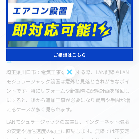
LANモジュラージャック設置の盲点と
対策
電気工事で見落としがちなLANモジュラージャック設
ご相談はこちら
置
ご相談はこちら
埼玉県川口市で電気工事を依頼する際、LAN配線やLAN
モジュラージャック設置は意外と見落とされがちなポイ
ントです。特にリフォームや新築時に配線計画を後回し
にすると、後から追加工事が必要になり費用や手間が増
えるケースが多く見られます。
LANモジュラージャックの設置は、インターネット環境
の安定や通信速度の向上に直結します。無線では不安定