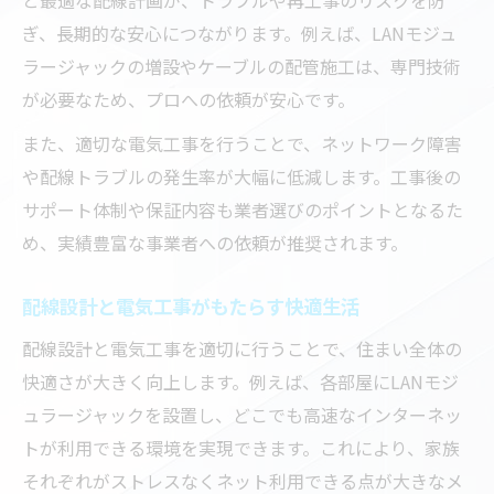
ト
ぎ、長期的な安心につながります。例えば、LANモジュ
電気工事費用の落とし穴と回避策
ラージャックの増設やケーブルの配管施工は、専門技術
配線作業時に注意したい現場のコツ
が必要なため、プロへの依頼が安心です。
電気工事現場で配線作業を安全に行うポイ
また、適切な電気工事を行うことで、ネットワーク障害
ント
や配線トラブルの発生率が大幅に低減します。工事後の
配線作業時に大切な電気工事の基礎知識
サポート体制や保証内容も業者選びのポイントとなるた
電気工事士が教える現場作業の注意点
め、実績豊富な事業者への依頼が推奨されます。
配線作業に役立つ電気工事の実践ノウハウ
配線設計と電気工事がもたらす快適生活
電気工事で防げる配線トラブルの回避法
配線設計と電気工事を適切に行うことで、住まい全体の
快適さが大きく向上します。例えば、各部屋にLANモジ
ュラージャックを設置し、どこでも高速なインターネッ
トが利用できる環境を実現できます。これにより、家族
それぞれがストレスなくネット利用できる点が大きなメ