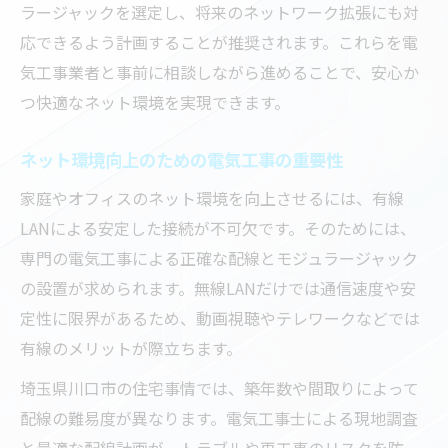
ラージャックを選定し、将来のネットワーク拡張にも対
ク対策
応できるよう計画することが推奨されます。これらを電
スムーズな配線工事を叶えるポイントとは
気工事業者と事前に相談しながら進めることで、安心か
電気工事で配線作業を効率化する秘訣
つ快適なネット環境を実現できます。
配線工事の流れと電気工事の最適化方法
ネット環境向上のための電気工事の重要性
電気工事を活かした配線工事スムーズ化の
工夫
家庭やオフィスのネット環境を向上させるには、有線
配線トラブルを防ぐ電気工事のチェック法
LANによる安定した接続が不可欠です。そのためには、
専門の電気工事による正確な配線とモジュラージャック
電気工事業者選びが配線工事の成否を左右
の設置が求められます。無線LANだけでは通信速度や安
後悔しないための電気工事費用の見極め術
定性に限界があるため、動画視聴やテレワークなどでは
電気工事費用の相場と見極めポイント
有線のメリットが際立ちます。
納得できる電気工事費用を選ぶコツ
埼玉県川口市の住宅事情では、築年数や間取りによって
電気工事の費用比較で後悔しない選択を
配線の難易度が異なります。電気工事士による現地調査
見積もり時に重要な電気工事費用のポイン
と最適な配線計画が、トラブルや再工事のリスクを防