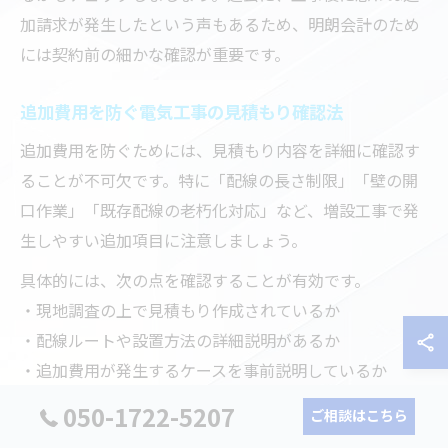
加請求が発生したという声もあるため、明朗会計のため
には契約前の細かな確認が重要です。
追加費用を防ぐ電気工事の見積もり確認法
追加費用を防ぐためには、見積もり内容を詳細に確認す
ることが不可欠です。特に「配線の長さ制限」「壁の開
口作業」「既存配線の老朽化対応」など、増設工事で発
生しやすい追加項目に注意しましょう。
具体的には、次の点を確認することが有効です。
・現地調査の上で見積もり作成されているか
・配線ルートや設置方法の詳細説明があるか
・追加費用が発生するケースを事前説明しているか
こうした確認を怠ると、工事当日に「壁内の障害物があ
050-1722-5207
ご相談はこちら
った」「既存配線の劣化が判明した」などの理由で追加