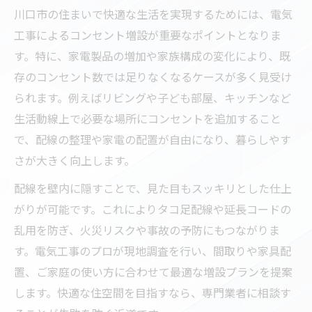
川口市の住まいで快適な生活を実現するためには、電気
法
工事によるコンセント増設が重要なポイントとなりま
増設時に重視したい電気工事の基本事項
す。特に、家電製品の増加や家族構成の変化により、既
正しい配線が安心につながる電気工事
存のコンセント数では足りなくなるケースが多く見受け
ライフスタイルに合わせた電気工事活用法
られます。例えばリビングや子ども部屋、キッチンなど
電気工事で叶える理想の生活動線の作り方
生活動線上で必要な場所にコンセントを追加すること
家族構成に応じたコンセント増設術を解説
で、配線の整理や家電の配置が自由になり、暮らしやす
家電の増加に対応する電気工事の工夫
さが大きく向上します。
ライフスタイル別電気工事の最適な選択肢
配線を壁内に隠すことで、見た目もスッキリとした仕上
将来を見据えたコンセント増設のポイント
がりが可能です。これによりタコ足配線や延長コードの
配線を隠した美しい住空間を電気工事で実現
乱用を防ぎ、火災リスクや事故の予防にもつながりま
す。電気工事のプロが現地調査を行い、間取りや家具配
電気工事でスッキリ配線と美観を両立する
置、ご家庭の使い方に合わせて最適な増設プランを提案
方法
します。快適な住空間を目指すなら、専門業者に相談す
隠蔽配線で叶えるシンプルな空間作りのコ