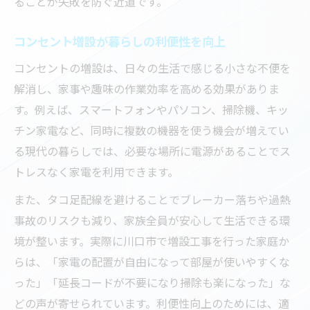
ることが失敗を防ぐ近道です。
ツ
電気工事が実現する露出配線のない住まい
コンセント増設が暮らしの利便性を向上
コンセント増設時の配線美化ポイント
コンセントの増設は、日々の生活で感じる小さな不便を
美しい仕上がりを目指す電気工事の工夫
解消し、家事や趣味の作業効率を高める効果がありま
見積もり時に押さえたい電気工事の要点
す。例えば、スマートフォンやパソコン、掃除機、キッ
電気工事の見積もりで注意すべきポイント
チン家電など、同時に複数の機器を使う機会が増えてい
コンセント増設費用の内訳と明朗会計のコ
る現代の暮らしでは、必要な場所に電源があることでス
ツ
トレスなく家電を利用できます。
追加費用を防ぐ電気工事の見積もり確認法
また、タコ足配線を避けることでブレーカー落ちや過熱
信頼できる電気工事業者選びの見積もり術
事故のリスクも減り、家族全員が安心して生活できる環
電気工事の料金相場と内訳の見極め方
境が整います。実際に川口市で増設工事を行った家庭か
高評価の電気工事業者を選ぶコツを解説
らは、「家電の配置が自由になって部屋が使いやすくな
った」「延長コードが不要になり掃除も楽になった」な
電気工事業者選びで失敗しないための基準
どの声が寄せられています。利便性向上のためには、適
口コミや評判から選ぶ電気工事の安心感