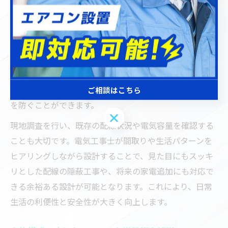
な場所にコンセントを適切に増設することが重要です。
埼玉県川口市での電気工事では、使い勝手や安全性を考
慮しながら、家具や家電の配置を踏まえた増設計画が求
められます。例えば、リビングやキッチン、玄関近くな
ど、家族が集まりやすい場所や電源が必要なポイントを
事前に洗い出すことで、タコ足配線や延長コードの乱用
ご相談はこちら
を防ぐことができます。
ご相談はこちら
現地調査を行い、既存の配線状況や電気容量を確認する
ことも大切です。電気工事士が間取りや生活パターンを
ヒアリングしながら設計することで、見た目にもスッキ
リとした配線の隠蔽工事や、将来の家電追加にも対応で
きる余裕ある設計が可能となります。これにより、日常
生活の利便性と安全性が大きく向上します。