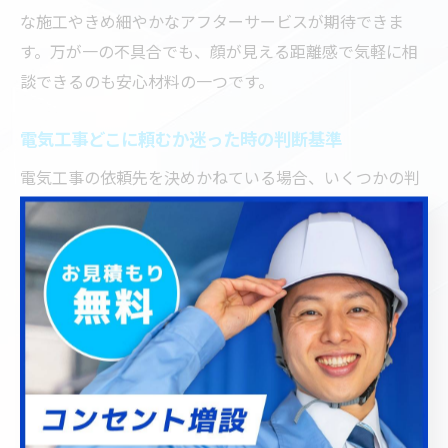
な施工やきめ細やかなアフターサービスが期待できま
す。万が一の不具合でも、顔が見える距離感で気軽に相
談できるのも安心材料の一つです。
電気工事どこに頼むか迷った時の判断基準
電気工事の依頼先を決めかねている場合、いくつかの判
断基準を設けることが大切です。まずは、資格や実績、
口コミ評価などの信頼性を重視しましょう。施工事例や
対応エリア、アフターサービスの内容も比較ポイントと
なります。
次に、見積もり内容が明快で追加費用の説明がしっかり
されているか、現地調査を実施してくれるかも重要で
す。例えば、川口市内の電気工事店では、無料見積もり
や現地確認のサービスを提供している業者も多く、納得