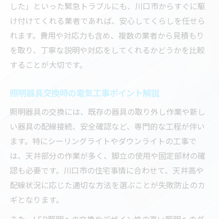
した」といった緊急トラブルにも、川口市からすぐに駆
照明器具選びで重視すべきポイント解説
け付けてくれる業者であれば、安心してくらしを任せら
電気工事依頼前に確認すべき事項一覧
れます。費用や対応力も含め、複数の業者から見積もり
電気工事のプロが教える照明器具取り付けの極
を取り、丁寧な説明や対応をしてくれるかどうかを比較
意
することが大切です。
電気工事士が実践する安全な取り付け手順
照明器具取り付け時の失敗例とその対策
照明器具交換時の電気工事ポイント解説
プロ視点で見る最適な照明の配置方法
照明器具の交換には、既存の器具の取り外し作業や新し
工事前後のチェックポイントを徹底解説
い器具の配線接続、安全確認など、専門的な工程が伴い
取り付け後のメンテナンスに役立つ知識
ます。特にシーリングライトやダウンライトの工事で
シーリングライト工事費用を抑えるコツを伝授
は、天井部分の作業が多く、脚立の使用や固定部材の確
認も必要です。川口市の住宅事情に合わせて、天井高や
電気工事の見積もり比較で賢く費用削減
配線状況に応じた適切な方法を選ぶことが失敗防止のカ
シーリングライト工事費用を抑える工夫
ギとなります。
工事時期やタイミング選びで費用を節約
また、LED照明への交換やデザイン性の高い照明へのグ