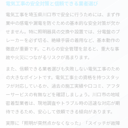
電気工事の安全対策と信頼できる業者選び
地元密着型の電気工事店の強みとは何か
電気工事を埼玉県川口市で安全に行うためには、まず作
電気工事どこに頼むか迷った時の判断基準
業中の感電や漏電を防ぐための基本的な安全対策が欠か
電気工事の費用や照明器具交換のポイント解説
せません。特に照明器具の交換や設置では、分電盤のブ
電気工事費用の内訳とコスト削減方法
レーカーを必ず切る、絶縁手袋の着用など、基本動作の
照明器具交換時にかかる追加費用の考え方
徹底が重要です。これらの安全管理を怠ると、重大な事
シーリングライト工事費用の目安を解説
故や火災につながるリスクが高まります。
電気工事で発生しやすいトラブルと対策
また、信頼できる業者選びも失敗しない電気工事のため
複数社見積もりで最適な費用を見極める方
の大きなポイントです。電気工事士の資格を持つスタッ
法
フが対応しているか、過去の施工実績や口コミ、アフタ
照明工事を考えるなら知っておくべき基礎知識
ーサービスの有無などを確認しましょう。川口市の地域
密着型業者は、現地調査やトラブル時の迅速な対応が期
電気工事と照明器具交換の基本的な流れ
待できるため、安心して依頼できる傾向があります。
照明工事に必要な資格や専門知識について
川口市で多い照明工事事例や注意点を紹介
実際に「照明が突然点かなくなった」「スイッチが故障