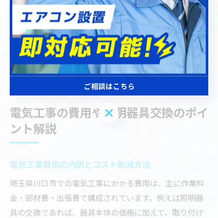
したうえで依頼できる体制が整っています。
最後に、緊急時の対応力や、相談しやすい雰囲気かどう
かも考慮しましょう。実際の利用者の体験談や、地元で
の評判なども判断材料として活用し、自分にとって最適
な業者選びに役立ててください。
ご相談はこちら
電気工事の費用や照明器具交換のポイ
ご相談はこちら
ント解説
電気工事費用の内訳とコスト削減方法
埼玉県川口市での電気工事にかかる費用は、主に作業料
金・部材費・出張費で構成されています。例えば照明器
具の交換であれば、器具本体の価格に加えて、取り付け