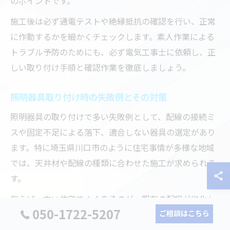
のポイントです。
施工後は必ず通電テストや絶縁抵抗の確認を行い、正常
に作動するかを細かくチェックします。素人作業による
トラブル予防のためにも、必ず電気工事士に依頼し、正
しい取り付け手順と確認作業を徹底しましょう。
照明器具取り付け時の失敗例とその対策
照明器具の取り付けで多い失敗例として、配線の接続ミ
スや固定不足による落下、適合しない器具の選定があり
ます。特に埼玉県川口市のように住宅事情が多様な地域
では、天井材や配線の種類に合わせた施工が求められま
す。
例えば、古い住宅でよくあるのが、既存の配線が劣化し
050-1722-5207
ていたために新しい照明器具が正常に点灯しなかったケ
ご相談はこちら
ースです。また、DIYで無理に取り付けた結果、天井が破