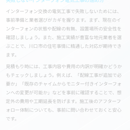
ーフォンの要点
インターフォン交換の電気工事で失敗しないためには、
電気工事前に押さえたいインターフォンの
事前準備と業者選びがカギを握ります。まず、現在のイ
種類
ンターフォンの状態や配線の有無、設置場所の安全性を
インターフォン交換で重要な電気工事の基
確認しましょう。また、施工実績が豊富な地元業者を選
礎知識
ぶことで、川口市の住宅事情に精通した対応が期待でき
電気工事の流れとインターフォン選定のポ
ます。
イント
見積もり時には、工事内容や費用の内訳が明確かどうか
インターフォンの機能進化と電気工事の対
もチェックしましょう。例えば、「配線工事が追加で必
応例
要か」「既存のチャイムからモニター付きインターフォ
電気工事で失敗しないインターフォン選び
ンへの変更が可能か」などを事前に確認することで、想
の秘訣
定外の費用や工期延長を防げます。施工後のアフターフ
インターフォン工事を安全に進めるためのポイ
ォロー体制についても、事前に問い合わせておくと安心
ント紹介
です。
安全な電気工事を実現するインターフォン