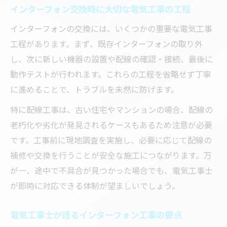
設置方法
インターフォン交換時に大切な電気工事の工程
電気工事中に注意したいインターフォンの
インターフォンの交換には、いくつかの重要な電気工事
配線管理
工程があります。まず、既存インターフォンの取り外
インターフォン工事でトラブルを防ぐ電気
し、次に新しい機器の設置や配線の確認・接続、最後に
工事の工夫
動作テストが行われます。これらの工程を省略せず丁寧
適切な電気工事でインターフォンの耐久性
に進めることで、トラブルを未然に防げます。
を高める
特に配線工事は、古い住宅やマンションの場合、配線の
電気工事士によるインターフォン安全点検
老朽化や劣化が発見されるケースもあるため注意が必要
の重要性
です。工事前に現地調査を実施し、必要に応じて配線の
満足できる電気工事には信頼性が欠かせない理
補修や交換を行うことが安全な施工につながります。万
由
が一、途中で不具合が見つかった場合でも、電気工事士
信頼できる電気工事がインターフォン交換
が即時に対応できる体制が望ましいでしょう。
の決め手
インターフォン工事に求められる電気工事
電気工事士が語るインターフォン工事の要点