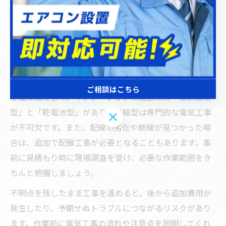
インターフォン交換は、配線や電源の取り扱いを伴うた
め、必ず有資格の電気工事士による施工が必要です。特
に埼玉県川口市のような住宅地では、既存の配線状況や
建物構造により工事内容が大きく変わる場合がありま
す。安全性と確実な作業のためにも、資格保有者による
工事を選ぶことが大切です。
ご相談はこちら
基礎知識として、インターフォンの設置には「電源直結
型」と「乾電池型」があり、直結型は専門的な電気工事
ご相談はこちら
が不可欠です。また、配線の劣化や断線が見つかった場
合は、追加で配線工事が必要となることもあります。事
前に見積もり時に現場調査を受け、必要な作業範囲をき
ちんと把握しましょう。
不明点を残したまま工事を進めると、後から追加費用が
発生したり、予期せぬトラブルにつながるリスクがあり
ます。作業前に電気工事の流れや注意点を説明してくれ