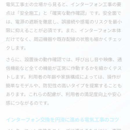
業者の誠実さ
電気工事士の立場から見ると、インターフォン工事の要
電気工事の保証とアフターケアで得られる
点は「安全施工」と「確実な動作確認」です。安全面で
安心感
は、電源の遮断を徹底し、誤接続や感電のリスクを最小
口コミでわかる電気工事とインターフォン
限に抑えることが必須です。また、インターフォン本体
交換の満足度
だけでなく、周辺機器や既存配線の状態も細かくチェッ
クします。
電気工事の品質がインターフォンの安全性
を左右する
さらに、設置後の動作確認では、呼び出し音や映像、通
スムーズなインターフォン交換のための準備と
信機能など全ての機能が正常に作動するかを細かくテス
手順
トします。利用者の年齢や家族構成によっては、操作が
簡単なモデルや、防犯性の高いタイプを提案することも
電気工事前のインターフォン現地調査で準
あります。これらの配慮が、利用者の満足度向上や安心
備万全に
感につながるのです。
インターフォン交換時の電気工事スケジュ
ール確認方法
インターフォン交換を円滑に進める電気工事のコツ
電気工事の流れを知ってインターフォン交