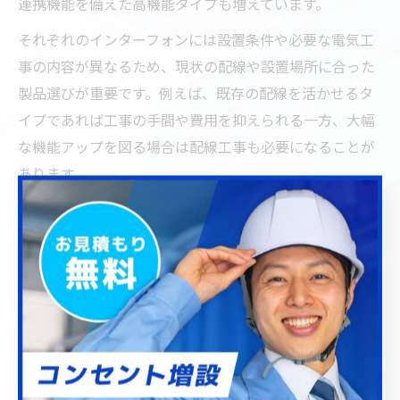
連携機能を備えた高機能タイプも増えています。
それぞれのインターフォンには設置条件や必要な電気工
事の内容が異なるため、現状の配線や設置場所に合った
製品選びが重要です。例えば、既存の配線を活かせるタ
イプであれば工事の手間や費用を抑えられる一方、大幅
な機能アップを図る場合は配線工事も必要になることが
あります。
機能を重視する方はモニター付きや録画対応のインター
ホンを選ぶケースが多いですが、設置環境や家族構成に
よって最適な機種は異なります。電気工事前に業者へ相
談し、ご自宅に合ったインターフォンの種類を選ぶこと
が失敗を防ぐ第一歩です。
インターフォン交換で重要な電気工事の基礎知識