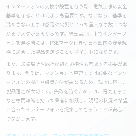
事のコツ
インターフォンの交換や設置を行う際、電気工事の安全
川口市で安心できるインターフォン電気工事の
基準を守ることは何よりも重要です。なぜなら、基準を
選び方
満たさない工事は感電や火災といった重大な事故につな
安心して任せられる電気工事業者の見極め
がるリスクがあるからです。埼玉県川口市でインターフ
方
ォンを選ぶ際には、PSEマーク付きや日本国内の安全規
地元密着の電気工事でインターフォン交換
格に適合した製品を選ぶことがポイントになります。
を成功へ
また、設置場所や既存配線との相性も考慮する必要があ
インターフォン工事で大切な電気工事士の
ります。例えば、マンションと戸建てでは必要なインタ
資格確認
ーフォンの機能や設置方法が異なるため、現場に応じた
インターフォン工事の見積もりと電気工事
製品選定が大切です。失敗を防ぐためには、電気工事士
内容の比較
など専門知識を持った業者に相談し、現場の状況や希望
電気工事の実績からインターフォン業者を
に合ったインターフォンを提案してもらうことが安心に
選ぶ理由
つながります。
電気工事を検討するなら知っておきたいインタ
失敗しないインターフォン電気工事の進め方