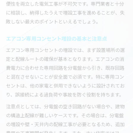
便性を両立した電気工事が不可欠です。専門業者と十分
電気工事で叶える理想のエアコン快適空間
に相談し、納得したうえで増設工事を進めることが、失
電気工事で部屋の使い勝手を大きく向上
敗しない最大のポイントといえるでしょう。
費用や手順で失敗しない電気工事のポイント
電気工事の費用相場と見積もり時の注意点
エアコン専用コンセント増設の基本と注意点
エアコンコンセント設置にかかる費用の内
エアコン専用コンセントの増設では、まず設置場所の選
訳
定と配線ルートの確保が基本となります。エアコンの消
工事手順を知って電気工事をスムーズに進
費電力に合わせた専用回路を分電盤から引き、既存回路
める
と混在させないことが安全面で必須です。特に専用コン
コンセント増設業者選びで失敗しないコツ
セントは、他の家電と併用できないように設計されてお
り、誤接続による過負荷や事故を防ぐ役割を持ちます。
電気工事の追加費用を防ぐための質問例
古い住宅でも可能なエアコン増設の実際
注意点としては、分電盤の空き回路がない場合や、建物
電気工事で古い家もエアコン快適空間に
の構造上配線が難しいケースです。その場合は、分電盤
の増設や壁・天井内の配線工事が必要となるため、追加
エアコン専用コンセント増設の工事注意点
費用や工事期間が発生します。また、古い住宅ではアー