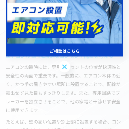
もらえるでしょう。
注意点として、無資格者による自己施工は感電や火災リ
スクが高く、法律違反にもつながります。事前に現地調
査や見積もりを受け、工事内容や追加費用の有無をしっ
かり確認することがトラブル防止のコツです。
ご相談はこちら
エアコン設置時に最適なコンセント配置を考える
ご相談はこちら
エアコン設置時には、専用コンセントの位置が快適性と
安全性の両面で重要です。一般的に、エアコン本体の近
く、かつ手の届きやすい場所に設置することで、配線が
露出せず見た目もすっきりします。また、専用回路でブ
レーカーを独立させることで、他の家電と干渉せず安全
に使用できます。
たとえば、壁の高い位置や窓上部に設置する場合、コン