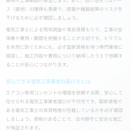
古い住宅の配線と電気工事の基礎知識
ス（接地）の確保も重要で、感電や機器故障のリスクを
電気工事で安全にコンセントを増設する方
下げるために必ず確認しましょう。
法
電気工事士による現地調査や事前見積もりで、工事の全
川口市の電気工事業者が教えるリフォーム
体像や費用・期間を把握することが大切です。トラブル
事例
を未然に防ぐためにも、必ず国家資格を持つ専門業者に
埼玉県川口市で選ばれる電気工事サービスの強
相談し、施工内容や費用について納得したうえで依頼す
み
ることが安心につながります。
電気工事サービスが川口市で選ばれる理由
対応力が高いコンセント交換や増設業者の
安心できる電気工事業者の選び方とは
特徴
エアコン専用コンセントの増設を依頼する際、安心して
地域密着の電気工事がもたらすメリット
任せられる電気工事業者選びが不可欠です。国家資格で
エアコン電気工事で評価される技術力と信
ある電気工事士の有資格者が在籍しているかを必ず確認
頼性
しましょう。資格があることで、法令順守と安全な施工
川口市で支持される電気工事士の取り組み
が保証されます。