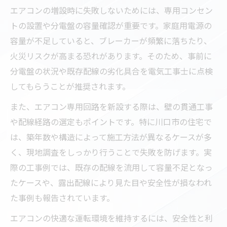
資格ある電気工事士が行うエアコン工事の
エアコンの増設時に失敗しないためには、専用コンセン
安心感
トの設置や分電盤の容量確認が重要です。家庭用電源の
電気工事依頼時の見積もりチェックポイン
容量が不足していると、ブレーカーが頻繁に落ちたり、
ト
火災リスクが高まる恐れがあります。そのため、事前に
分電盤の状況や既存配線の劣化具合を電気工事士に点検
経験豊富な電気工事士に依頼するメリット
してもらうことが推奨されます。
エアコン専用コンセント増設の事例と失敗
回避法
また、エアコン専用回路を新設する際は、壁の貫通工事
川口市の電気工事士が守る安全基準とは
や配線経路の選定もポイントです。特に川口市の住宅で
は、築年数や構造によって施工方法が異なるケースが多
コンセントがない部屋へ！快適空間の作り方
く、現地調査をしっかり行うことで失敗を防げます。実
電気工事でコンセントがない部屋も快適に
際の工事例では、既存の配線を流用して容量不足となっ
エアコン設置時に最適なコンセント配置を
たケースや、露出配線により見た目や安全性が損なわれ
考える
た事例も報告されています。
コンセント増設業者選びのポイントと注意
エアコンの快適な運転環境を維持するには、安全性と利
点