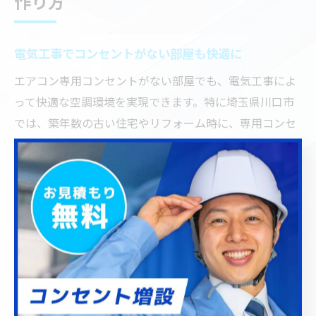
作り方
電気工事でコンセントがない部屋も快適に
エアコン専用コンセントがない部屋でも、電気工事によ
って快適な空調環境を実現できます。特に埼玉県川口市
では、築年数の古い住宅やリフォーム時に、専用コンセ
ントの必要性が高まっています。実際、既存の分電盤か
ら新たに配線を引き、専用回路を設けることで、エアコ
ンの安全な運転が可能になります。
専用コンセント増設では、壁の貫通や配線ルートの選定
が重要なポイントとなります。例えば、天井裏を利用し
たり、床下配線で美観を損ねない工夫が求められます。
電気工事士の資格を持つ専門業者に依頼することで、住
宅の構造や使用目的に合った最適な施工方法を提案して