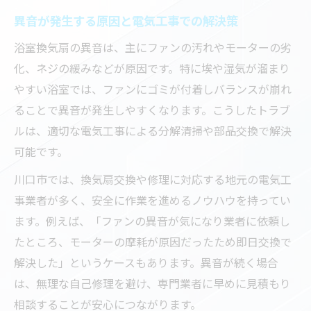
換気扇交換の際に注意すべき電気工事の手
異音が発生する原因と電気工事での解決策
順
故障を未然に防ぐ電気工事の基本ポイント
浴室換気扇の異音は、主にファンの汚れやモーターの劣
化、ネジの緩みなどが原因です。特に埃や湿気が溜まり
安全第一の換気扇交換と電気工事の流れ
やすい浴室では、ファンにゴミが付着しバランスが崩れ
トラブル回避のための電気工事注意事項
ることで異音が発生しやすくなります。こうしたトラブ
電気工事で失敗しない換気扇交換の方法
ルは、適切な電気工事による分解清掃や部品交換で解決
交換費用を抑えるための電気工事ポイント集
可能です。
電気工事で換気扇交換費用を賢く抑える方
川口市では、換気扇交換や修理に対応する地元の電気工
法
事業者が多く、安全に作業を進めるノウハウを持ってい
費用削減に役立つ電気工事の工夫と選択肢
ます。例えば、「ファンの異音が気になり業者に依頼し
無駄を省く電気工事のポイントと費用対策
たところ、モーターの摩耗が原因だったため即日交換で
電気工事依頼時に確認したい費用の内訳
解決した」というケースもあります。異音が続く場合
見積もり比較でお得に電気工事するコツ
は、無理な自己修理を避け、専門業者に早めに見積もり
DIY派が知るべき浴室換気扇交換の安全基準
相談することが安心につながります。