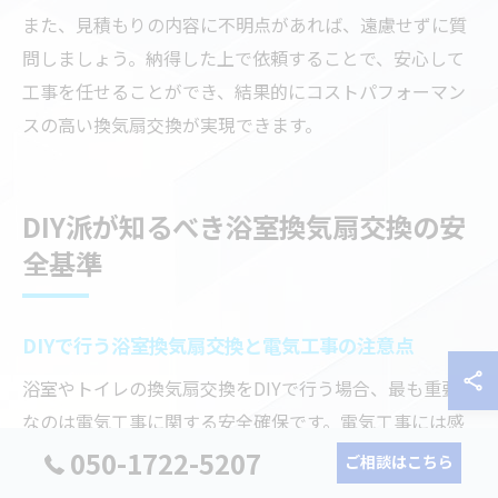
また、見積もりの内容に不明点があれば、遠慮せずに質
問しましょう。納得した上で依頼することで、安心して
工事を任せることができ、結果的にコストパフォーマン
スの高い換気扇交換が実現できます。
DIY派が知るべき浴室換気扇交換の安
全基準
DIYで行う浴室換気扇交換と電気工事の注意点
浴室やトイレの換気扇交換をDIYで行う場合、最も重要
なのは電気工事に関する安全確保です。電気工事には感
電や火災など重大なリスクが伴うため、十分な知識と準
050-1722-5207
ご相談はこちら
備が不可欠です。特に埼玉県川口市の住宅事情を踏まえ