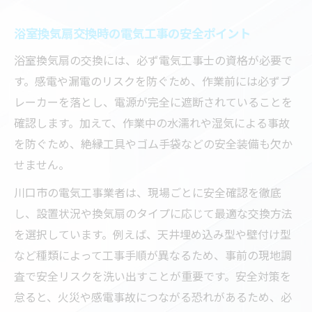
DIYで行う浴室換気扇交換と電気工事の注意
浴室換気扇交換時の電気工事の安全ポイント
点
浴室換気扇の交換には、必ず電気工事士の資格が必要で
安全基準に沿った電気工事の手順を解説
す。感電や漏電のリスクを防ぐため、作業前には必ずブ
DIY初心者が守るべき電気工事のルール
レーカーを落とし、電源が完全に遮断されていることを
浴室換気扇交換時の安全な電気工事ポイン
確認します。加えて、作業中の水濡れや湿気による事故
ト
を防ぐため、絶縁工具やゴム手袋などの安全装備も欠か
電気工事が必要な場合のDIY判断基準
せません。
川口市の電気工事業者は、現場ごとに安全確認を徹底
し、設置状況や換気扇のタイプに応じて最適な交換方法
を選択しています。例えば、天井埋め込み型や壁付け型
など種類によって工事手順が異なるため、事前の現地調
査で安全リスクを洗い出すことが重要です。安全対策を
怠ると、火災や感電事故につながる恐れがあるため、必