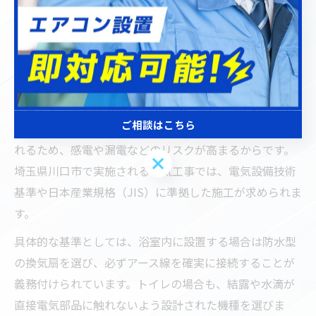
ながります。選択時は、製品の仕様書や安全基準適合の
有無をしっかりと確認しましょう。
浴室とトイレの換気扇に適した電気工事基準
浴室やトイレの換気扇の交換には、電気工事士の資格が
ご相談はこちら
必要です。理由は、これらの場所が水気や湿気にさらさ
れるため、感電や漏電などのリスクが高まるからです。
ご相談はこちら
埼玉県川口市で実施される電気工事では、電気設備技術
基準や日本産業規格（JIS）に準拠した施工が求められま
す。
具体的な基準としては、浴室内に設置する場合は防水型
の換気扇を選び、必ずアース線を確実に接続することが
義務付けられています。トイレの場合も、結露や水滴が
直接電気部品に触れないよう設計された機種を選びま