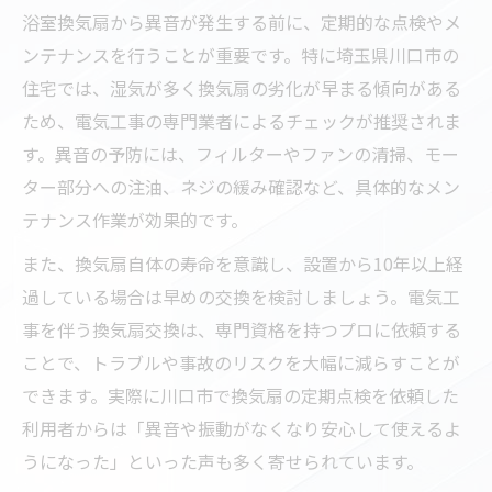
電気工事が必要なトイレ換気扇の症状とは
浴室換気扇から異音が発生する前に、定期的な点検やメ
ンテナンスを行うことが重要です。特に埼玉県川口市の
自分で判断できる電気工事のチェックポイ
住宅では、湿気が多く換気扇の劣化が早まる傾向がある
ント
ため、電気工事の専門業者によるチェックが推奨されま
プロの視点で見る電気工事が必要なケース
す。異音の予防には、フィルターやファンの清掃、モー
トイレ換気扇の電気工事依頼前の確認事項
ター部分への注油、ネジの緩み確認など、具体的なメン
安全面から見た浴室・トイレ換気扇の選び方
テナンス作業が効果的です。
電気工事の観点で選ぶ安全な換気扇の特徴
また、換気扇自体の寿命を意識し、設置から10年以上経
浴室とトイレの換気扇に適した電気工事基
過している場合は早めの交換を検討しましょう。電気工
準
事を伴う換気扇交換は、専門資格を持つプロに依頼する
安全対策を重視した換気扇選びと電気工事
ことで、トラブルや事故のリスクを大幅に減らすことが
失敗しない換気扇選びと電気工事のコツ
できます。実際に川口市で換気扇の定期点検を依頼した
快適な空間に導く換気扇と電気工事の関係
利用者からは「異音や振動がなくなり安心して使えるよ
故障を防ぐ電気工事の注意と換気扇交換手順
うになった」といった声も多く寄せられています。