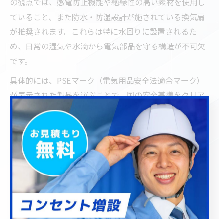
の観点では、感電防止機能や絶縁性の高い素材を使用し
ていること、また防水・防湿設計が施されている換気扇
が推奨されます。これらは特に水回りに設置されるた
め、日常の湿気や水滴から電気部品を守る構造が不可欠
です。
具体的には、PSEマーク（電気用品安全法適合マーク）
が表示された製品を選ぶことで、国の安全基準をクリア
していることが確認できます。さらに、異常時に自動停
止する温度ヒューズ付きタイプや、火災防止のための難
燃素材を採用したモデルも安全性が高いと評価されてい
ます。これらの特徴を持つ換気扇は、電気工事士による
設置時にもトラブルが少なく、安心して長く使うことが
できます。
安全な換気扇を選ぶことで、施工後のトラブルや修理の
リスクを減らし、家族や住まいの快適性を守ることにつ