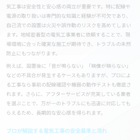
気工事は安全性と安心感の両立が重要です。特に配線や
失敗しない電気工事交換のための下準備
電源の取り扱いは専門的な知識と経験が不可欠であり、
プロが語るインターホン交換工事の流れ
自己流での設置は火災や誤作動のリスクを高めてしまい
現場の視点で見る工事費込みの注意点
ます。地域密着型の電気工事業者に依頼することで、現
防犯対策に最適なインターフォン選び方ガイド
場環境に合った確実な施工が期待でき、トラブルの未然
電気工事と防犯性を高めるインターフォン
防止にもつながります。
選び
例えば、設置後に「音が鳴らない」「映像が映らない」
モニター付きインターホン導入の工事ポイ
などの不具合が発生するケースもありますが、プロによ
ント
る工事なら事前の配線確認や機器の動作テストも徹底さ
電気工事士が推奨する防犯機能付き製品と
れます。さらに、アフターサービスが充実している業者
は
を選ぶことで、万が一のトラブルにも迅速に対応しても
交換時に優先すべき防犯対策のチェック項
らえるため、長期的な安心感を得られます。
目
工事費込みで考える安心の機能選び
プロが解説する電気工事の安全基準と流れ
インターホン工事を依頼するなら失敗しないコ