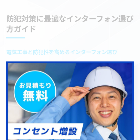
防犯対策に最適なインターフォン選び
方ガイド
電気工事と防犯性を高めるインターフォン選び
インターホン選びは、川口市での電気工事の中でも防犯
性向上の大きなポイントとなります。特に玄関先の安全
を重視する家庭では、カメラ付きや録画機能を備えたイ
ンターフォンが注目されています。これらの機能は不審
者対策や宅配トラブルの防止にも有効です。
インターフォンの選定時には、防犯性だけでなく設置場
所や既存配線の状態、家族構成なども考慮する必要があ
ります。例えば、子どもや高齢者がいるご家庭では操作