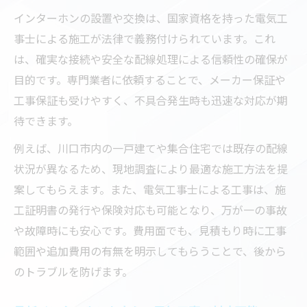
インターホン取り付け時の工事内容を解説
インターホンの設置や交換は、国家資格を持った電気工
工事費用の適正を見極めるチェックリスト
事士による施工が法律で義務付けられています。これ
電気工事費用の相場を見極める基準とは
は、確実な接続や安全な配線処理による信頼性の確保が
目的です。専門業者に依頼することで、メーカー保証や
インターホン工事費用内訳のポイント整理
工事保証も受けやすく、不具合発生時も迅速な対応が期
工事費込みで確認すべき注意事項まとめ
待できます。
電気工事の適正価格をチェックする方法
例えば、川口市内の一戸建てや集合住宅では既存の配線
見積もり比較時に役立つ費用診断の視点
状況が異なるため、現地調査により最適な施工方法を提
案してもらえます。また、電気工事士による工事は、施
工証明書の発行や保険対応も可能となり、万が一の事故
や故障時にも安心です。費用面でも、見積もり時に工事
範囲や追加費用の有無を明示してもらうことで、後から
のトラブルを防げます。