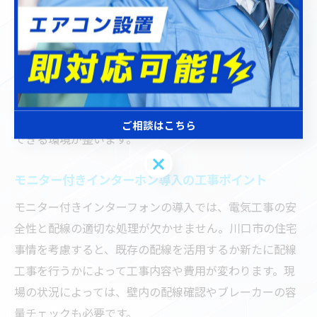
が簡単なモデルが安心です。川口市の電気工事業者で
は、各家庭のニーズに合わせた製品提案や見積もりの相
談が可能です。
防犯性を高めるインターフォンを選ぶ際は、費用や設置
後のアフターサービスも重要な判断材料となります。信
頼できる業者に依頼することで、工事後も安心して利用
ご相談はこちら
できる環境が整います。
ご相談はこちら
モニター付きインターホン導入の工事ポイント
モニター付きインターフォンの導入では、電気工事の安
全性と配線の適切な処理が欠かせません。川口市の住宅
事情を考慮すると、既存の配線を活用するか新たに配線
工事を行うかによって工事内容や費用が変わります。現
場の状況によっては、壁内の配線確認やブレーカーの容
量チェックも必要です。