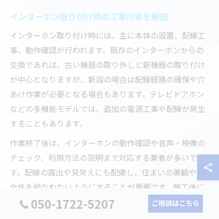
インターホン取り付け時の工事内容を解説
インターホン取り付け時には、主に本体の設置、配線工
事、動作確認が行われます。既存のインターホンからの
交換であれば、古い機器の取り外しと新機器の取り付け
が中心となりますが、新設の場合は配線経路の確保や穴
あけ作業が必要となる場合もあります。テレビドアホン
などの多機能モデルでは、追加の電源工事や配線が発生
することもあります。
作業終了後は、インターホンの動作確認や音声・映像の
チェック、利用方法の説明まで対応する業者が多いで
す。配線の露出や見栄えにも配慮し、住まいの美観や安
全性を損なわないようにすることが重要です。施工後に
050-1722-5207
不具合があった場合のアフターサポート体制も、安心し
ご相談はこちら
て依頼するためのポイントとなります。