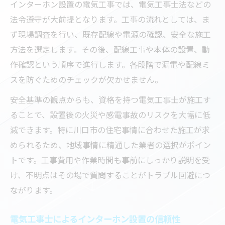
インターホン設置の電気工事では、電気工事士法などの
ツ
法令遵守が大前提となります。工事の流れとしては、ま
電気工事依頼前に確認したい安心ポイント
ず現場調査を行い、既存配線や電源の確認、安全な施工
見積もり時の電気工事費用比較のコツ
方法を選定します。その後、配線工事や本体の設置、動
作確認という順序で進行します。各段階で漏電や配線ミ
口コミ活用で見抜く信頼できる業者の特徴
スを防ぐためのチェックが欠かせません。
インターホン工事依頼時の要望伝達術
安全基準の観点からも、資格を持つ電気工事士が施工す
電気工事士資格の有無をしっかり確認
ることで、設置後の火災や感電事故のリスクを大幅に低
交換や設置前に知るべき電気工事の基礎知識
減できます。特に川口市の住宅事情に合わせた施工が求
インターホン交換前に学ぶ電気工事の仕組
められるため、地域事情に精通した業者の選択がポイン
み
トです。工事費用や作業時間も事前にしっかり説明を受
安心設置のための工事費用と内訳の基礎
け、不明点はその場で質問することがトラブル回避につ
インターホン設置に必要な電気工事士資格
ながります。
とは
工事前の現地調査が重要な理由と流れ
電気工事士によるインターホン設置の信頼性