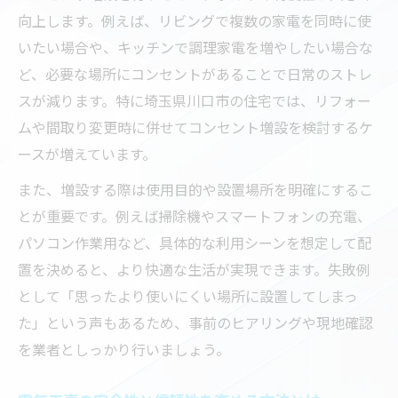
向上します。例えば、リビングで複数の家電を同時に使
もし増設を考えるなら電気工事の安全性が鍵
いたい場合や、キッチンで調理家電を増やしたい場合な
増設時に重視すべき電気工事の安全基準
ど、必要な場所にコンセントがあることで日常のストレ
電気工事で防ぐべきトラブルとリスク管理
スが減ります。特に埼玉県川口市の住宅では、リフォー
資格あるプロに依頼する電気工事の安心感
ムや間取り変更時に併せてコンセント増設を検討するケ
安全な電気工事のために確認すべき事項
ースが増えています。
工事中の安全対策と住まいの守り方
また、増設する際は使用目的や設置場所を明確にするこ
暮らしを守るコンセント電気工事のポイント
とが重要です。例えば掃除機やスマートフォンの充電、
コンセント電気工事で暮らしの安全性向上
パソコン作業用など、具体的な利用シーンを想定して配
電気工事後のアフターサービスの重要性
置を決めると、より快適な生活が実現できます。失敗例
日常生活で役立つ電気工事の活用方法
として「思ったより使いにくい場所に設置してしまっ
た」という声もあるため、事前のヒアリングや現地確認
省エネ対応の電気工事とそのメリット
を業者としっかり行いましょう。
快適な暮らしを支える電気工事の心得