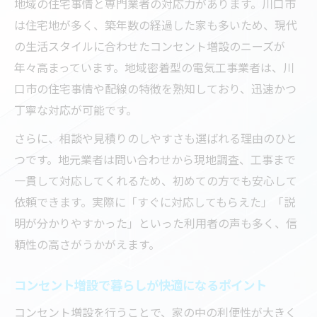
地域の住宅事情と専門業者の対応力があります。川口市
使い勝手向上を実現する電気工事の事例紹
は住宅地が多く、築年数の経過した家も多いため、現代
介
の生活スタイルに合わせたコンセント増設のニーズが
住まいの快適性を高める電気工事のアイデ
年々高まっています。地域密着型の電気工事業者は、川
ア
口市の住宅事情や配線の特徴を熟知しており、迅速かつ
コンセント不足を解消する実践的な電気工事
丁寧な対応が可能です。
実践的な電気工事でコンセント不足を解消
さらに、相談や見積りのしやすさも選ばれる理由のひと
配線計画から始める安全な電気工事の進め
つです。地元業者は問い合わせから現地調査、工事まで
方
一貫して対応してくれるため、初めての方でも安心して
電気工事で実現する効率的なコンセント配
依頼できます。実際に「すぐに対応してもらえた」「説
置
明が分かりやすかった」といった利用者の声も多く、信
住まいごとの最適な電気工事プランを考え
頼性の高さがうかがえます。
る
コンセント増設で暮らしが快適になるポイント
コンセント増設を成功させるポイントまと
め
コンセント増設を行うことで、家の中の利便性が大きく