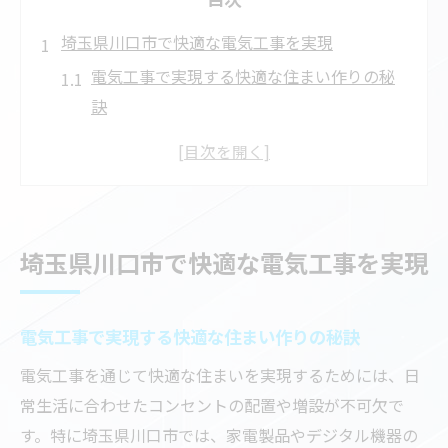
埼玉県川口市で快適な電気工事を実現
電気工事で実現する快適な住まい作りの秘
訣
埼玉県川口市で電気工事が選ばれる理由を
解説
コンセント増設で暮らしが快適になるポイ
ント
埼玉県川口市で快適な電気工事を実現
電気工事の安全性と信頼性を高める方法と
は
最適な電気工事プランで不便を解消するコ
電気工事で実現する快適な住まい作りの秘訣
ツ
電気工事を通じて快適な住まいを実現するためには、日
電気工事によるコンセント増設の流れ解説
常生活に合わせたコンセントの配置や増設が不可欠で
コンセント増設の電気工事手順をわかりや
す。特に埼玉県川口市では、家電製品やデジタル機器の