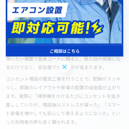
電気工事でお部屋の使い勝手が劇的に向上する理由
電気工事によるコンセント増設は、埼玉県川口市でも日
常生活の利便性を大きく向上させる重要な施策です。特
に、家電やデジタル機器の増加により、既存のコンセン
ト数では対応しきれないケースが増えています。例えば
リビングや寝室、子ども部屋など、複数の機器を同時に
ご相談はこちら
使いたい場面で延長コードに頼ると、見た目が煩雑にな
ご相談はこちら
るだけでなく、安全面でもリスクが高まります。
コンセント増設の電気工事を行うことで、配線がスッキ
リし、部屋のレイアウトや家電の配置の自由度が上がり
ます。実際に「掃除機をかけるたびにコンセントを抜き
差ししていたが、増設後はストレスが減った」「スマー
ト家電を増やしても安心して使えるようになった」とい
った利用者の声も多く聞かれます。