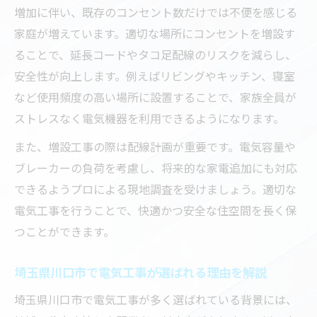
すく解説
増加に伴い、既存のコンセント数だけでは不便を感じる
電気工事の現地調査から完了までの流れを
家庭が増えています。適切な場所にコンセントを増設す
紹介
ることで、延長コードやタコ足配線のリスクを減らし、
安全性が向上します。例えばリビングやキッチン、寝室
コンセント増設前に準備すべきポイントと
など使用頻度の高い場所に設置することで、家族全員が
は
ストレスなく電気機器を利用できるようになります。
電気工事中に確認したい安全対策の基本
また、増設工事の際は配線計画が重要です。電気容量や
工事後のアフターサービスと保証内容の重
ブレーカーの負荷を考慮し、将来的な家電追加にも対応
要性
できるようプロによる現地調査を受けましょう。適切な
お部屋の使い勝手向上は電気工事で叶う
電気工事を行うことで、快適かつ安全な住空間を長く保
電気工事でお部屋の使い勝手が劇的に向上
つことができます。
する理由
生活動線を意識したコンセント増設のポイ
埼玉県川口市で電気工事が選ばれる理由を解説
ント
埼玉県川口市で電気工事が多く選ばれている背景には、
家電の配置に合わせた電気工事の工夫とは