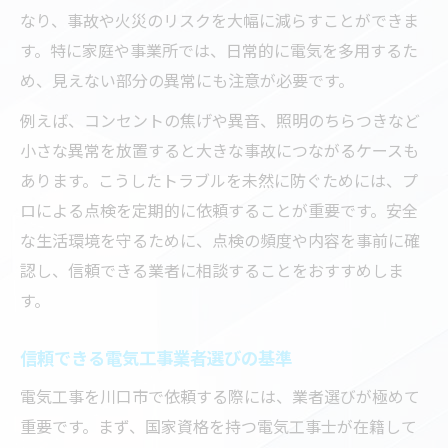
口コミや評判で電気工事業者の信頼性チェ
なり、事故や火災のリスクを大幅に減らすことができま
ック
す。特に家庭や事業所では、日常的に電気を多用するた
埼玉県電気工事工業組合名簿の活用方法
め、見えない部分の異常にも注意が必要です。
信頼を得る電気工事業者の見分け方とは
例えば、コンセントの焦げや異音、照明のちらつきなど
電気工事点検で重視すべき業者の対応力
小さな異常を放置すると大きな事故につながるケースも
電気工事依頼前の業者比較ポイント紹介
あります。こうしたトラブルを未然に防ぐためには、プ
点検依頼なら知っておきたい費用相場
ロによる点検を定期的に依頼することが重要です。安全
な生活環境を守るために、点検の頻度や内容を事前に確
電気工事点検の費用相場を分かりやすく解
認し、信頼できる業者に相談することをおすすめしま
説
す。
電気工事見積もり時に確認すべき項目とは
費用の内訳を知ることで納得の電気工事依
信頼できる電気工事業者選びの基準
頼
電気工事を川口市で依頼する際には、業者選びが極めて
点検と電気工事の適正価格を判断するコツ
重要です。まず、国家資格を持つ電気工事士が在籍して
費用とサービス内容を比較し電気工事を賢