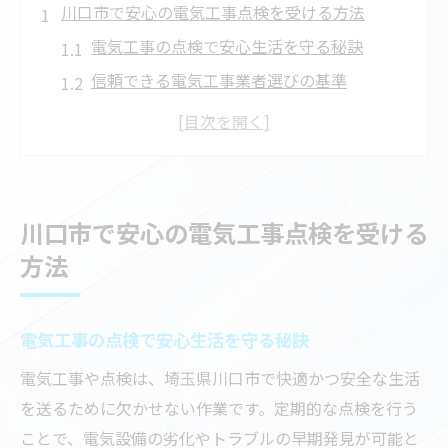
川口市で安心の電気工事点検を受ける方法
電気工事の点検で安心生活を守る秘訣
信頼できる電気工事業者選びの基準
埼玉県電気工事工業組合の役割と信頼性
電気工事点検依頼時の注意点を解説
電気工事の安全確認でトラブルを防ぐ方法
電気工事を依頼する際の安全確認ポイント
川口市で安心の電気工事点検を受ける
電気工事依頼時に確認したい安全対策
方法
点検時に重要な電気工事のチェック項目
埼玉電気安全サービス利用で得られる安心
電気工事の点検で安心生活を守る秘訣
電気工事の信頼性を見極めるポイント
電気工事や点検は、埼玉県川口市で快適かつ安全な生活
安全な電気工事には資格確認が不可欠
を送るために欠かせない作業です。定期的な点検を行う
信頼につながる電気工事業者の見極め方
ことで、電気設備の劣化やトラブルの早期発見が可能と