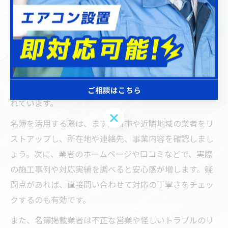
埼玉県電気工事工業組合名簿の活用方法
埼玉県電気工事工業組合名簿は、信頼できる電気工事業
者を探す際の重要な情報源です。名簿には、埼玉県内で
正式に登録された電気工事業者が掲載されており、川口
市での業者選びにも役立ちます。名簿に記載されている
業者は、一定の基準を満たしたプロであることが保証さ
ご相談はこちら
れています。
ご相談はこちら
名簿を活用する際は、まず川口市や近隣地域の業者をリ
ストアップし、所在地や連絡先、事業内容を確認しまし
ょう。次に、業者のホームページや口コミなどで、実際
の施工事例や対応実績を調べると安心感が増します。疑
問点があれば、直接問い合わせて対応の丁寧さをチェッ
クするのも有効です。
また、名簿掲載業者は不正な営業や怪しいトラブルのリ