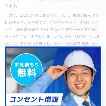
ります。
一方で、口コミだけに頼るのではなく、複数の情報源を
比較することが重要です。インターネット上の評価サイ
トや、埼玉電気安全サービスなど地域のサービスに寄せ
られた口コミも参考にしましょう。悪い評判が目立つ場
合には、その理由を確認し、必要であれば直接問い合わ
せて納得できる説明を受けることが大切です。
例えば、「見積もり内容が不明瞭だった」「連絡が遅
い」といった声が多い業者は注意が必要です。口コミを
活用することで、実際の対応力やアフターサービスの質
を事前に把握しやすくなります。安心して電気工事を依
頼するためにも、地域での評判や実績を重視しましょ
う。