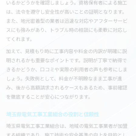
いるかどうかを確認しましょう。資格保有者による施工
く依頼
は、法令を遵守し安全性が高いことの証明となります。
埼玉県で評価される電気工事サービスの特徴
また、地元密着型の業者は迅速な対応やアフターサービ
電気工事の丁寧な対応が選ばれる理由
スにも強みがあり、トラブル時の相談にも柔軟に対応し
埼玉電気安全サービスの点検で安心を得る
てくれます。
迅速な対応力が電気工事業者の信頼に直結
加えて、見積もり時に工事内容や料金の内訳が明確に説
電気工事点検で重視されるアフターサービ
明されるかも重要なポイントです。説明が丁寧で納得で
ス
きるかどうか、口コミや実際の利用者の声も参考にしま
資格保有者による電気工事の安全性とは
しょう。失敗例として、料金が不明瞭なまま工事が進
初めての電気工事依頼でも安心な選び方
み、後から高額請求されるケースもあるため、事前確認
を徹底することが安心につながります。
初めてでも安心な電気工事依頼の流れ
電話や訪問時に注意したい電気工事のポイ
埼玉県電気工事工業組合の役割と信頼性
ント
埼玉県電気工事工業組合は、地域の電気工事業者が加盟
電気工事点検業者の相談窓口を活用する方
する組織であり、施工技術や安全基準の向上を目的とし
法