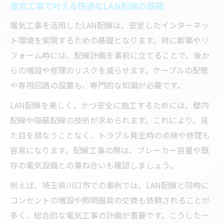
電気工事で叶える快適なLAN配線の基礎
事知識
電気工事を活用したLAN配線は、安定したインターネッ
スマート配線を実現する電気工事の技術
ト環境を実現するための基礎となります。特に新築やリ
電気工事士によるLAN設置のメリットを解
フォーム時には、配線計画を事前に立てることで、後か
説
らの増設や修理のリスクを減らせます。ケーブルの配管
トラブルを防ぐ電気工事の重要ポイント
や専用回路の設置も、専門的な知識が必要です。
安定通信を目指すなら電気工事の知識を活用
LAN配線を美しく、かつ安全に施工するためには、壁内
電気工事の知識が支える安定した通信環境
配線や隠蔽配線の技術が求められます。これにより、見
配線トラブルを防ぐ電気工事ポイント解説
た目を損なうことなく、トラブル発生時の点検や修理も
LAN配線で求められる電気工事の専門性
容易になります。配線工事の際は、ブレーカー容量や既
プロの電気工事で実現する高速通信対策
存の電気設備との兼ね合いも確認しましょう。
通信品質を守る電気工事の役割とは何か
例えば、埼玉県川口市での事例では、LAN配線と同時に
美観と安全に配慮したLAN配線の工夫
コンセントの増設や照明器具の交換も依頼されることが
電気工事で叶える美観重視のLAN配線方法
多く、総合的な電気工事の計画が重要です。こうした一