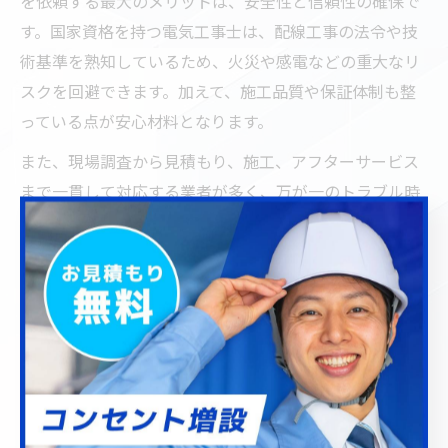
を依頼する最大のメリットは、安全性と信頼性の確保で
す。国家資格を持つ電気工事士は、配線工事の法令や技
術基準を熟知しているため、火災や感電などの重大なリ
スクを回避できます。加えて、施工品質や保証体制も整
っている点が安心材料となります。
また、現場調査から見積もり、施工、アフターサービス
まで一貫して対応する業者が多く、万が一のトラブル時
も迅速にサポートを受けられます。実際の利用者からは
「DIYで配線した際に通信が不安定になったが、電気工
事士に依頼してからは安定した」という声も寄せられて
います。
特に新築やリフォーム時には、将来のネットワーク拡張
やスマート家電の導入も見据えて、柔軟な設計・施工が
求められます。電気工事士ならではの専門アドバイスを
受けることで、長期的に快適なネットワーク環境を実現