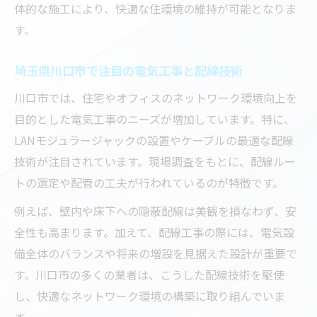
安全面に配慮した電気工事と配線の工夫
体的な施工により、快適な住環境の維持が可能となりま
配線の露出を抑える電気工事テクニック
す。
住まいの美しさを守る電気工事の工夫点
埼玉県川口市で注目の電気工事と配線技術
電気工事が実現する配線の安全対策とは
川口市では、住宅やオフィスのネットワーク環境向上を
DIYと比較する電気工事による配線メリット
目的とした電気工事のニーズが増加しています。特に、
DIYと専門電気工事の違いを徹底比較
LANモジュラージャックの設置やケーブルの最適な配線
電気工事で得られる配線の安全性と信頼性
技術が注目されています。現場調査をもとに、配線ルー
DIY配線では難しい電気工事の技術力
トの選定や配管の工夫が行われているのが特徴です。
電気工事がもたらす長期的な安心とは
例えば、壁内や床下への隠蔽配線は美観を損なわず、安
プロによる電気工事の配線メリット実例
全性も高まります。加えて、配線工事の際には、電気設
LAN配線工事で押さえるべき設計ポイント
備全体のバランスや将来の増設を見据えた設計が重要で
電気工事で重視すべきLAN配線設計の基本
す。川口市の多くの業者は、こうした配線技術を駆使
配線計画における電気工事の役割を解説
し、快適なネットワーク環境の構築に取り組んでいま
す。
将来を見据えた電気工事の設計ポイント