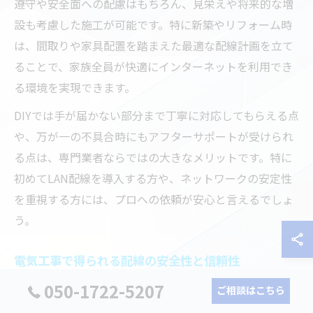
遵守や安全面への配慮はもちろん、見栄えや将来的な増
設も考慮した施工が可能です。特に新築やリフォーム時
は、間取りや家具配置を踏まえた最適な配線計画を立て
ることで、家族全員が快適にインターネットを利用でき
る環境を実現できます。
DIYでは手が届かない部分まで丁寧に対応してもらえる点
や、万が一の不具合時にもアフターサポートが受けられ
る点は、専門業者ならではの大きなメリットです。特に
初めてLAN配線を導入する方や、ネットワークの安定性
を重視する方には、プロへの依頼が安心と言えるでしょ
う。
電気工事で得られる配線の安全性と信頼性
050-1722-5207
電気工事士によるLAN配線工事は、国家資格を持つプロ
ご相談はこちら
フェッショナルが担当するため、電気的な安全性や耐久