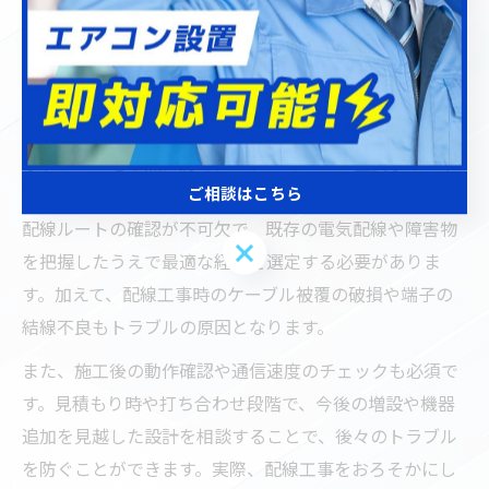
できます。
トラブルを防ぐ電気工事の重要ポイント
LAN配線やLANモジュラージャック設置時に起こりがち
なトラブルを未然に防ぐには、いくつかの重要ポイント
ご相談はこちら
を押さえることが大切です。まず、施工前の現場調査と
配線ルートの確認が不可欠で、既存の電気配線や障害物
ご相談はこちら
を把握したうえで最適な経路を選定する必要がありま
す。加えて、配線工事時のケーブル被覆の破損や端子の
結線不良もトラブルの原因となります。
また、施工後の動作確認や通信速度のチェックも必須で
す。見積もり時や打ち合わせ段階で、今後の増設や機器
追加を見越した設計を相談することで、後々のトラブル
を防ぐことができます。実際、配線工事をおろそかにし