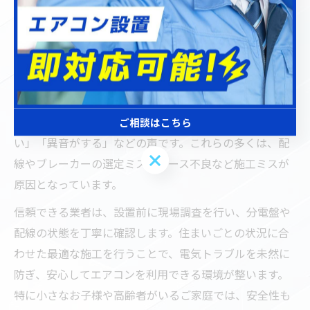
が、快適な室内環境を維持する決め手となります。
電気工事の質が快適な室内環境を守るポイント
快適な室内環境を維持するには、エアコンの設置におけ
る電気工事の質が非常に重要です。川口市で多く見られ
るのが、設置後のトラブルとして「エアコンの効きが悪
ご相談はこちら
い」「異音がする」などの声です。これらの多くは、配
ご相談はこちら
線やブレーカーの選定ミス、アース不良など施工ミスが
原因となっています。
信頼できる業者は、設置前に現場調査を行い、分電盤や
配線の状態を丁寧に確認します。住まいごとの状況に合
わせた最適な施工を行うことで、電気トラブルを未然に
防ぎ、安心してエアコンを利用できる環境が整います。
特に小さなお子様や高齢者がいるご家庭では、安全性も