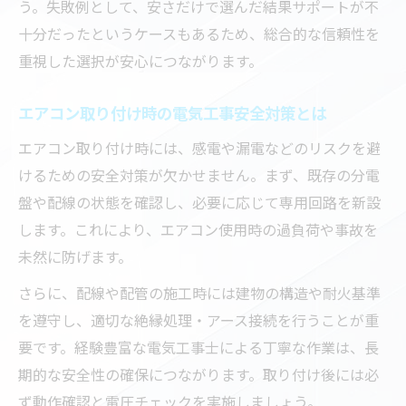
う。失敗例として、安さだけで選んだ結果サポートが不
び方
十分だったというケースもあるため、総合的な信頼性を
エアコン工事後の電気工事保証内容を確認
重視した選択が安心につながります。
しよう
エアコン取り付け時の電気工事安全対策とは
川口市で充実した電気工事サポートを受け
る方法
エアコン取り付け時には、感電や漏電などのリスクを避
アフターサービスが手厚い電気工事業者と
けるための安全対策が欠かせません。まず、既存の分電
は
盤や配線の状態を確認し、必要に応じて専用回路を新設
します。これにより、エアコン使用時の過負荷や事故を
エアコン故障時に頼れる電気工事サポート
未然に防げます。
体制
費用面も安心な電気工事ポイント解説
さらに、配線や配管の施工時には建物の構造や耐火基準
電気工事費用を抑えるための見積もり比較
を遵守し、適切な絶縁処理・アース接続を行うことが重
法
要です。経験豊富な電気工事士による丁寧な作業は、長
期的な安全性の確保につながります。取り付け後には必
エアコン取り付け時の安心な電気工事価格
ず動作確認と電圧チェックを実施しましょう。
の見極め方