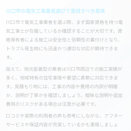
解説
川口市の電気工事業者選びで重視すべき基準
川口市の丁寧な電気工事が選ばれる理由
川口市で電気工事業者を選ぶ際、まず国家資格を持つ電
エアコン工事後も安心できる電気工事の特
気工事士が在籍しているか確認することが大切です。資
徴
格保有者による施工は安全性と信頼性の裏付けとなり、
信頼できる電気工事を川口市で選ぶには
トラブル発生時にも迅速かつ適切な対応が期待できま
電気工事業者を選ぶ際の信頼度チェック項
す。
目
加えて、地元密着型の業者は川口市周辺での施工実績が
川口市の電気工事専門店が持つ安心要素と
多く、地域特有の住宅事情や要望に柔軟に対応できま
は
す。見積もり時には、工事の内容や費用の内訳が明確
エアコン取り付けに強い電気工事店の特徴
か、説明が丁寧かを確認しましょう。曖昧な説明や追加
信頼できる電気工事を見極めるポイント
費用のリスクがある場合は注意が必要です。
口コミで評価される電気工事業者の選び方
口コミや実際の利用者の声も参考にしながら、アフター
エアコン工事後のアフターサービス充実法
サービスや保証内容が充実しているかも重視しましょ
電気工事後も安心なアフターサービスの選