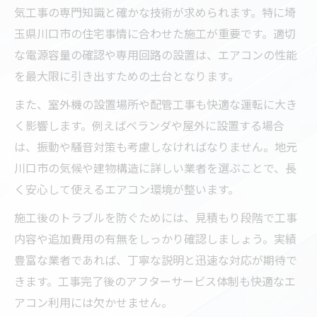
エアコン取り付け依頼時の失敗防止策
気工事の専門知識と確かな技術が求められます。特に埼
電気工事依頼時に押さえるべき注意点
玉県川口市の住宅事情に合わせた施工が重要です。適切
エアコン取り付けで失敗しない電気工事の
な電源容量の確認や専用回路の設置は、エアコンの性能
確認事項
を最大限に引き出すための土台となります。
信頼できる電気工事業者の見分け方とは
また、室外機の設置場所や配管工事も快適な運転に大き
エアコン設置前後の電気工事トラブル回避
く影響します。例えばベランダや屋外に設置する場合
術
は、振動や騒音対策も考慮しなければなりません。地元
川口市の気候や建物構造に詳しい業者を選ぶことで、長
川口市で安心できる電気工事相談のコツ
く安心して使えるエアコン環境が整います。
丁寧な電気工事が快適空間を支える理由
丁寧な電気工事がエアコン性能に与える影
施工後のトラブルを防ぐためには、見積もり段階で工事
響
内容や追加費用の有無をしっかり確認しましょう。実績
豊富な業者であれば、丁寧な説明と迅速な対応が期待で
電気工事の質が快適な室内環境を守るポイ
きます。工事完了後のアフターサービス体制も快適なエ
ント
アコン利用には欠かせません。
エアコン取り付けで重要な電気工事の工程