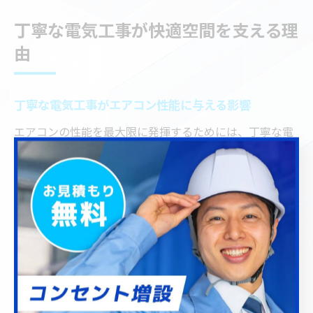
丁寧な電気工事が快適空間を支える理
由
丁寧な電気工事がエアコン性能に与える影響
エアコンの性能を最大限に発揮するためには、丁寧な電
気工事が欠かせません。特に埼玉県川口市のような気候
変化の大きい地域では、適切な配線や確実なアース処理
が重要です。これが不十分だと、冷暖房効率の低下や予
期せぬトラブルの原因となります。
例えば、配線の取り回しが雑だと電圧降下が発生し、エ
アコンの冷却・暖房能力が十分に発揮されません。逆
に、経験豊富な業者による丁寧な施工なら、無駄な電力
消費を抑え、長期間安定した運転が可能です。施工の質