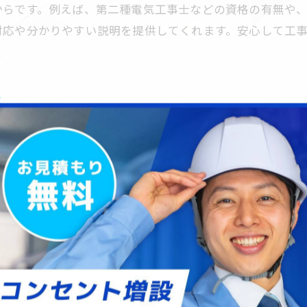
トラブル時の迅速な対応が可能な業者選び
からです。例えば、第二種電気工事士などの資格の有無や
電気工事を埼玉県で依頼するポイント解説
対応や分かりやすい説明を提供してくれます。安心して工
。
埼玉県で電気工事依頼時の基本的な流れ
電気工事の工業組合に加入する業者の安心感
は
見積もり比較で電気工事の最適な依頼先選び
電気工事修理の対応範囲やサービス内容確認
準の遵守です。理由は、基準を守らない場合、火災や感電
埼玉県の電気工事業者の実績を調べる方法
令・業界基準に基づいた施工、絶縁テストや配線チェック
に明確な説明とチェックリストを提示する傾向があります
修理や設置に強い電気工事業者の見極め方
電気工事修理の実績が豊富な業者の特徴
設置作業も得意な電気工事業者の選び方
点
電気工事の資格や技能を確認する重要性
費用の有無を確認することが重要です。なぜなら、詳細が
修理や交換時に役立つ電気工事業者情報
の金額の記載や、想定される追加作業の範囲・条件を質問
地元密着の電気工事業者が信頼される理由