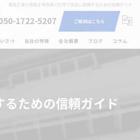
電気工事と修理を埼玉県川口市で安全に依頼するための信頼ガイド
050-1722-5207
ご相談はこちら
いさつ
当社の特徴
会社概要
ブログ
コラム
家電取付
エアコン
コンセント増設
するための信頼ガイド
照明
ブレーカー交換