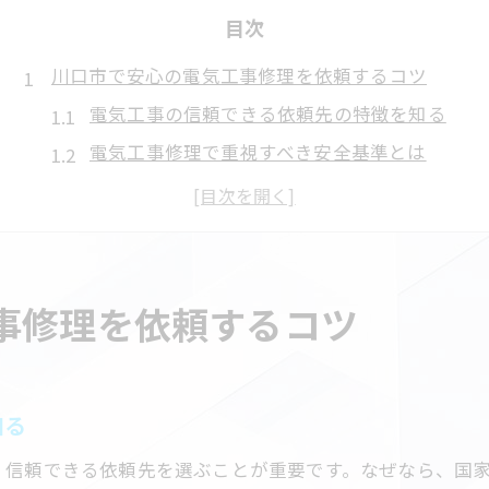
目次
川口市で安心の電気工事修理を依頼するコツ
電気工事の信頼できる依頼先の特徴を知る
電気工事修理で重視すべき安全基準とは
電気工事の見積もり依頼時に確認する点
地域密着型の電気工事業者が選ばれる理由
電気工事修理のトラブルを未然に防ぐ方法
トラブル時も任せて安心な電気工事の選び方
事修理を依頼するコツ
緊急時に頼れる電気工事業者の判断基準
電気工事の資格保有者が安心な理由とは
川口市の電気工事業者の口コミ活用術
知る
電気工事のアフターサービスで比較する
、信頼できる依頼先を選ぶことが重要です。なぜなら、国