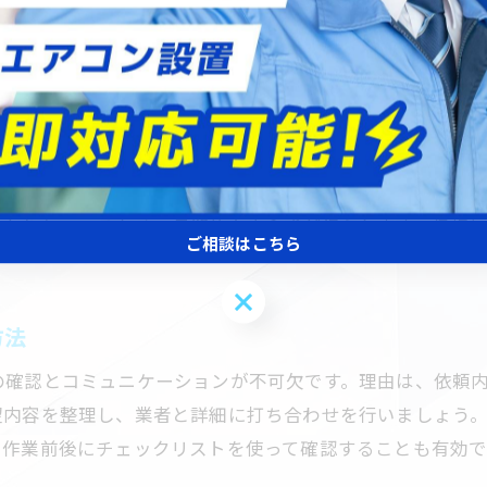
です。納得できる見積もりを得るために、複数業者を比較
信頼できる電気工事を見つけるための秘訣
電気工事修理の口コミや評判を徹底活用
電気工事業者の名簿や組合加入情報を調査
理由
国家資格保有の電気工事士に注目する理由
、迅速な対応とアフターフォローの充実にあります。地元
無料見積もり対応の電気工事業者の利点
す。例えば、川口市内で実績のある業者は、地域事情を熟
電気工事修理の対応スピードで比較検討
っかりしているため、長期的な安心感が得られます。信頼
迅速対応が魅力の電気工事修理サービス紹介
ご相談はこちら
急な電気工事修理に迅速対応できる業者
ご相談はこちら
電気工事の即日対応サービスのメリット
方法
川口市で迅速な電気工事を依頼する流れ
の確認とコミュニケーションが不可欠です。理由は、依頼
電気工事修理の連絡方法や受付時間を確認
望内容を整理し、業者と詳細に打ち合わせを行いましょう
迅速対応と丁寧な電気工事の両立事例
、作業前後にチェックリストを使って確認することも有効で